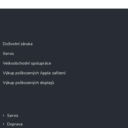
v
l
Z
á
á
d
p
a
c
a
Služby
í
t
p
í
Doživotní záruka
r
v
Servis
k
y
Velkoobchodní spolupráce
v
ý
Výkup poškozených Apple zařízení
p
Výkup poškozených displejů
i
s
u
Informace pro vás
Servis
Doprava