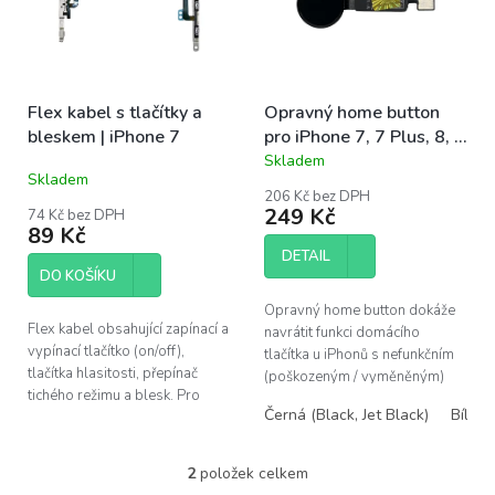
s
u
p
k
r
t
o
ů
Flex kabel s tlačítky a
Opravný home button
d
bleskem | iPhone 7
pro iPhone 7, 7 Plus, 8, 8
u
Plus, SE 2020, SE 2022
Skladem
k
Průměrné
Skladem
hodnocení
t
206 Kč bez DPH
produktu
ů
249 Kč
74 Kč bez DPH
je
89 Kč
3,5
DETAIL
z
DO KOŠÍKU
5
hvězdiček.
Opravný home button dokáže
Flex kabel obsahující zapínací a
navrátit funkci domácího
vypínací tlačítko (on/off),
tlačítka u iPhonů s nefunkčním
tlačítka hlasitosti, přepínač
(poškozeným / vyměněným)
tichého režimu a blesk. Pro
home buttonem. Nová
Černá (Black, Jet Black)
Bílá s
výměnu u Apple iPhone 7. ...
spolehlivější verze s haptickou
odezvou a...
2
položek celkem
O