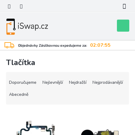
Přejít
na
obsah
Nákupní
košík
02:07:55
Objednávky Zásilkovnou expedujeme za:
Tlačítka
Ř
a
Doporučujeme
Nejlevnější
Nejdražší
Nejprodávanější
z
e
Abecedně
n
í
V
p
ý
r
p
o
i
d