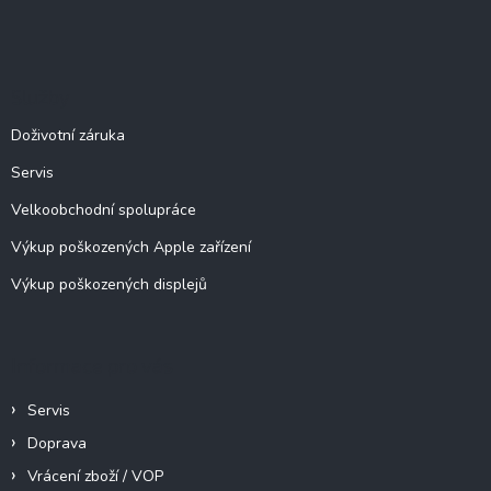
Z
á
p
a
Služby
t
í
Doživotní záruka
Servis
Velkoobchodní spolupráce
Výkup poškozených Apple zařízení
Výkup poškozených displejů
Informace pro vás
Servis
Doprava
Vrácení zboží / VOP