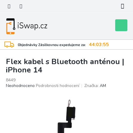
Přejít
na
obsah
Nákupní
košík
44:03:55
Objednávky Zásilkovnou expedujeme za:
Flex kabel s Bluetooth anténou |
iPhone 14
8449
Průměrné
Neohodnoceno
Podrobnosti hodnocení
Značka:
AM
hodnocení
produktu
je
0,0
z
5
hvězdiček.