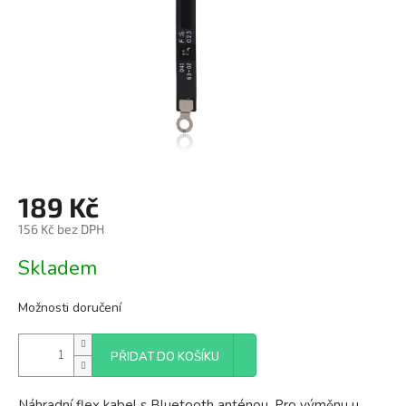
189 Kč
156 Kč bez DPH
Měrná
Skladem
cena:
Možnosti doručení
PŘIDAT DO KOŠÍKU
Náhradní flex kabel s Bluetooth anténou. Pro výměnu u