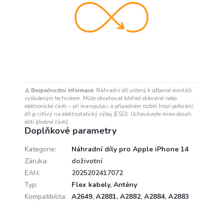
⚠ Bezpečnostní informace:
Náhradní díl určený k odborné montáži
vyškoleným technikem. Může obsahovat křehké skleněné nebo
elektronické části – při manipulaci a případném rozbití hrozí pořezání;
díl je citlivý na elektrostatický výboj (ESD). Uchovávejte mimo dosah
dětí (drobné části).
Doplňkové parametry
Kategorie
:
Náhradní díly pro Apple iPhone 14
Záruka
:
doživotní
EAN
:
2025202417072
Typ
:
Flex kabely
,
Antény
Kompatibilita
:
A2649
,
A2881
,
A2882
,
A2884
,
A2883