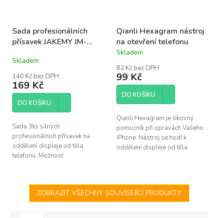
Sada profesionálních
Qianli Hexagram nástroj
přísavek JAKEMY JM-
na otevření telefonu
SK04
Skladem
Průměrné
Skladem
hodnocení
82 Kč bez DPH
produktu
99 Kč
140 Kč bez DPH
je
169 Kč
5,0
DO KOŠÍKU
z
DO KOŠÍKU
5
hvězdiček.
Qianli Hexagram je šikovný
Sada 3ks silných
pomocník při opravách Vašeho
profesionálních přísavek na
iPhone. Nástroj se hodí k
oddělení displeje od těla
oddělení displeje od těla
telefonu. Možnost
telefonu a i při dalších
odšroubování kroužku.
činostech, kde je zapotřebí
tenký, avšak...
ZOBRAZIT VŠECHNY SOUVISEJÍCÍ PRODUKTY