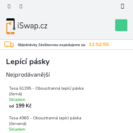
Přejít
na
obsah
Nákupní
košík
32:52:55
Objednávky Zásilkovnou expedujeme za:
Lepící pásky
Nejprodávanější
Tesa 61395 - Oboustranná lepící páska
(černá)
Skladem
199 Kč
od
Tesa 4965 - Oboustranná lepící páska
(červená)
Skladem