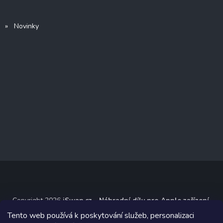
» Novinky
Copyright 2026
iSwap.cz - Náhradní díly pro Apple zařízení
.
Všechna práva vyhrazena.
Tento web používá k poskytování služeb, personalizaci