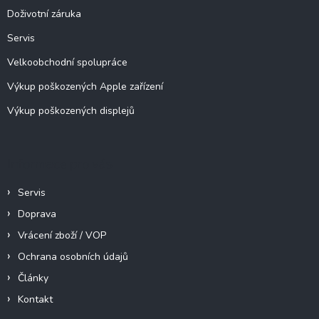
p
í
Doživotní záruka
r
v
Servis
k
y
Velkoobchodní spolupráce
v
ý
Výkup poškozených Apple zařízení
p
Výkup poškozených displejů
i
s
u
Informace pro vás
Servis
Doprava
Vrácení zboží / VOP
Ochrana osobních údajů
Články
Kontakt