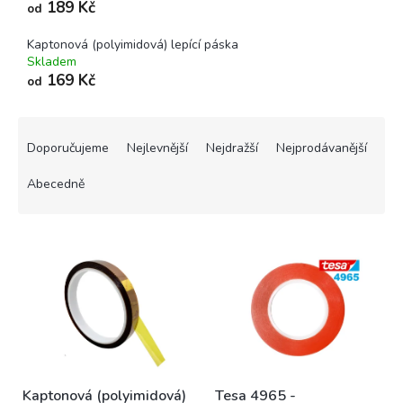
189 Kč
od
Kaptonová (polyimidová) lepící páska
Skladem
169 Kč
od
Ř
a
Doporučujeme
Nejlevnější
Nejdražší
Nejprodávanější
z
e
Abecedně
n
í
V
p
ý
r
p
o
i
d
s
u
p
k
r
t
o
ů
Kaptonová (polyimidová)
Tesa 4965 -
d