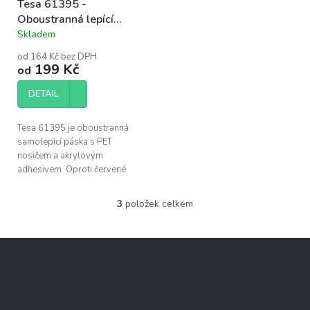
Tesa 61395 -
Oboustranná lepící
páska (černá)
Skladem
Průměrné
hodnocení
od 164 Kč bez DPH
produktu
199 Kč
od
je
5,0
DETAIL
z
5
hvězdiček.
Tesa 61395 je oboustranná
samolepící páska s PET
nosičem a akrylovým
adhesivem. Oproti červené
verzi (4965) má vyšší
přilnavost na většinu
3
položek celkem
O
materiálů. Využívá se k
v
opravám...
l
Z
á
á
d
p
a
c
a
Služby
í
t