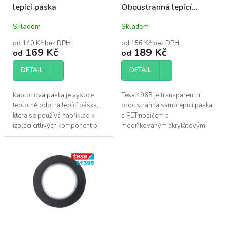
lepící páska
Oboustranná lepící
u
páska (červená)
k
Skladem
Skladem
t
ů
od 140 Kč bez DPH
od 156 Kč bez DPH
169 Kč
189 Kč
od
od
DETAIL
DETAIL
Kaptonová páska je vysoce
Tesa 4965 je transparentní
teplotně odolná lepící páska,
oboustranná samolepící páska
která se používá například k
s PET nosičem a
izolaci citlivých komponent při
modifikovaným akrylátovým
použití horkovzdušné
lepidlem. Využívá se k
pistole.Trvale vydrží více než
opravám drobné elektroniky
+180°C,...
jako je lepení dotykových...