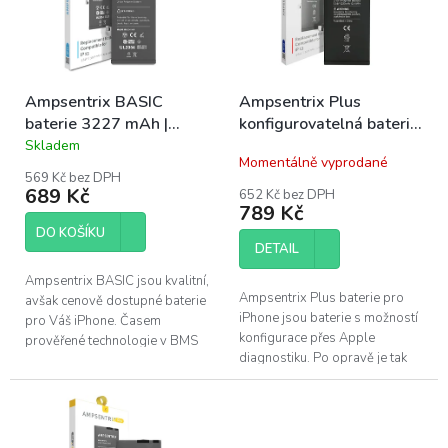
s
u
p
k
r
t
o
ů
Ampsentrix BASIC
Ampsentrix Plus
d
baterie 3227 mAh |
konfigurovatelná baterie
u
iPhone 13
3227 mAh | iPhone 13
Skladem
k
Průměrné
Momentálně vyprodané
hodnocení
t
569 Kč bez DPH
produktu
ů
689 Kč
652 Kč bez DPH
je
789 Kč
5,0
DO KOŠÍKU
z
DETAIL
5
hvězdiček.
Ampsentrix BASIC jsou kvalitní,
Ampsentrix Plus baterie pro
avšak cenově dostupné baterie
iPhone jsou baterie s možností
pro Váš iPhone. Časem
konfigurace přes Apple
prověřené technologie v BMS
diagnostiku. Po opravě je tak
(Battery management system)
možné baterii nakonfigurovat
v kombinaci s kvalitním
stejně jako originální baterii....
článkem...