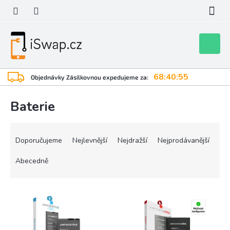
Přejít
na
obsah
Nákupní
košík
68:40:55
Objednávky Zásilkovnou expedujeme za:
Baterie
Ř
a
Doporučujeme
Nejlevnější
Nejdražší
Nejprodávanější
z
e
Abecedně
n
í
V
p
ý
r
p
o
i
d