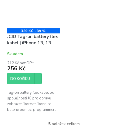
389 KČ
–34 %
JCID Tag-on battery flex
kabel | iPhone 13, 13
Mini
Skladem
212 Kč bez DPH
256 Kč
DO KOŠÍKU
Tag-on battery flex kabel od
společnosti JC pro opravu
zobrazení korektní kondice
baterie pomocí programmeru
V1S po výměně baterie. Pouze
pro profesionální instalaci....
5
položek celkem
O