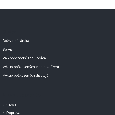
v
l
Z
á
á
d
p
a
c
a
Služby
í
t
p
í
Doživotní záruka
r
v
Servis
k
y
Velkoobchodní spolupráce
v
ý
Výkup poškozených Apple zařízení
p
Výkup poškozených displejů
i
s
u
Informace pro vás
Servis
Doprava