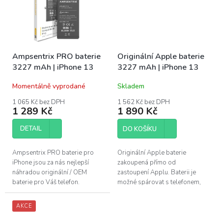
Ampsentrix PRO baterie
Originální Apple baterie
3227 mAh | iPhone 13
3227 mAh | iPhone 13
Momentálně vyprodané
Skladem
1 065 Kč bez DPH
1 562 Kč bez DPH
1 289 Kč
1 890 Kč
DETAIL
DO KOŠÍKU
Ampsentrix PRO baterie pro
Originální Apple baterie
iPhone jsou za nás nejlepší
zakoupená přímo od
náhradou originální / OEM
zastoupení Applu. Baterii je
baterie pro Váš telefon.
možné spárovat s telefonem,
Nejmodernější technologie v
zobrazuje jak kondici, tak
BMS (Battery management
záznam o originálním dílu v
AKCE
system) v kombinaci...
nastavení. Baterie...