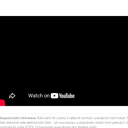
Bezpečnostní informace:
Náhradní díl určený k odborné montáži vyškoleným technikem.
hké skleněné nebo elektronické části – při manipulaci a případném rozbití hrozí pořezání; díl
ktrostatický výboj (ESD). Uchovávejte mimo dosah dětí (drobné části).