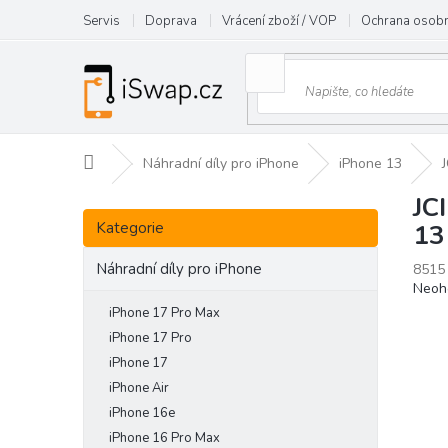
Přejít
Servis
Doprava
Vrácení zboží / VOP
Ochrana osobn
na
obsah
Domů
Náhradní díly pro iPhone
iPhone 13
JC
P
Přeskočit
o
Kategorie
13
kategorie
s
t
Náhradní díly pro iPhone
8515
Prům
Neoh
r
hodn
a
iPhone 17 Pro Max
prod
n
iPhone 17 Pro
je
n
iPhone 17
0,0
í
z
iPhone Air
p
5
iPhone 16e
hvězd
a
iPhone 16 Pro Max
n