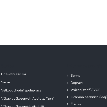
Služby
Informace pro vás
Doživotní záruka
Servis
Servis
Doprava
Vrácení zboží / VOP
Velkoobchodní spolupráce
Ochrana osobních údaj
Výkup poškozených Apple zařízení
Články
Výkup poškozených displejů