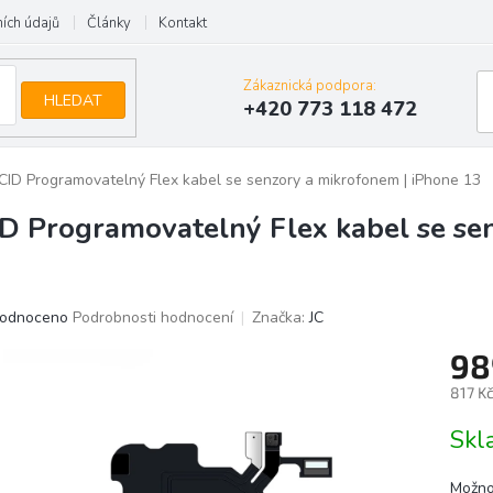
ích údajů
Články
Kontakt
Zákaznická podpora:
HLEDAT
+420 773 118 472
JCID Programovatelný Flex kabel se senzory a mikrofonem | iPhone 13
ID Programovatelný Flex kabel se se
ěrné
odnoceno
Podrobnosti hodnocení
Značka:
JC
ocení
98
uktu
817 K
Měrn
Skl
cena:
iček.
Možno