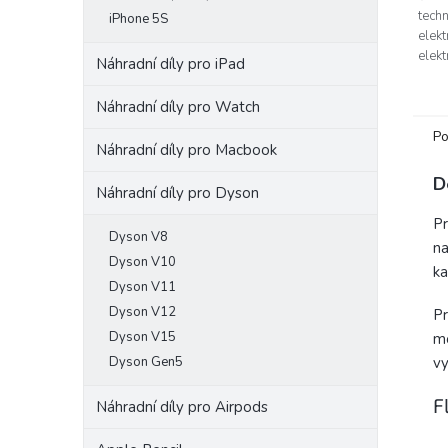
techn
iPhone 5S
elekt
elekt
Náhradní díly pro iPad
nára
zabrá
Náhradní díly pro Watch
Po
Náhradní díly pro Macbook
D
Náhradní díly pro Dyson
Pr
Dyson V8
na
Dyson V10
ka
Dyson V11
Dyson V12
Pr
Dyson V15
mo
Dyson Gen5
vy
F
Náhradní díly pro Airpods