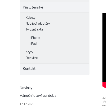
Příslušenství
Kabely
Nabíjecí adaptéry
Tvrzená skla
iPhone
iPad
Kryty
Redukce
Kontakt
Novinky
Vánoční otevírací doba
⚠ 
kře
17.12.2025
ele