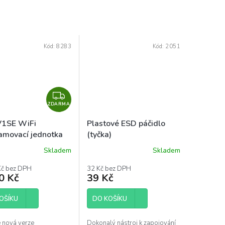
Kód:
8283
Kód:
2051
Z
ZDARMA
D
A
V1SE WiFi
Plastové ESD páčidlo
R
amovací jednotka
(tyčka)
M
Skladem
Skladem
Průměrné
A
hodnocení
Kč bez DPH
32 Kč bez DPH
produktu
0 Kč
39 Kč
je
5,0
OŠÍKU
z
DO KOŠÍKU
5
hvězdiček.
 nová verze
Dokonalý nástroj k zapojování