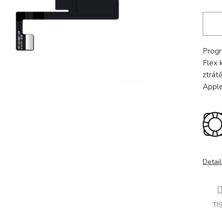
Progr
Flex 
ztrát
Apple
Detail
TI