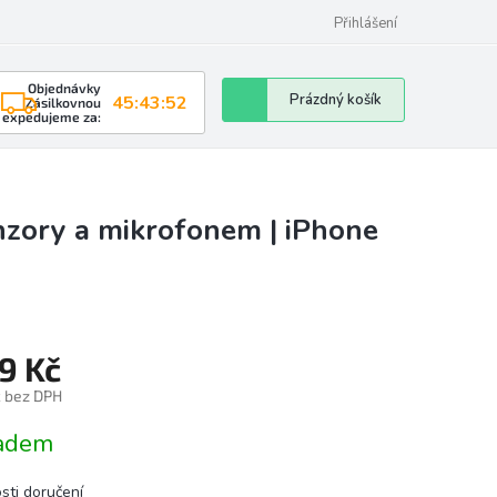
Přihlášení
Objednávky
Nákupní
Prázdný košík
45:43:52
Zásilkovnou
expedujeme za:
košík
nzory a mikrofonem | iPhone
9 Kč
č bez DPH
á
adem
sti doručení