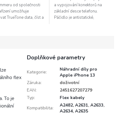
mmeru od společnosti
a vypojování konektorů na
ařízení umožňuje
základní desce telefonu.
vat TrueTone data, číst a
Páčidlo je antistatické,
at data a bateriích apod.
vyrobené z plastu. Nehrozí tak
u je možnost připojit
poškození citlivých komponent
 k...
statickou...
Doplňkové parametry
Náhradní díly pro
lze
Kategorie
:
Apple iPhone 13
álního flex
Záruka
:
doživotní
EAN
:
2451627207279
Typ
:
Flex kabely
a. To je
A2482
,
A2631
,
A2633
,
ionální
Kompatibilita
:
A2634
,
A2635