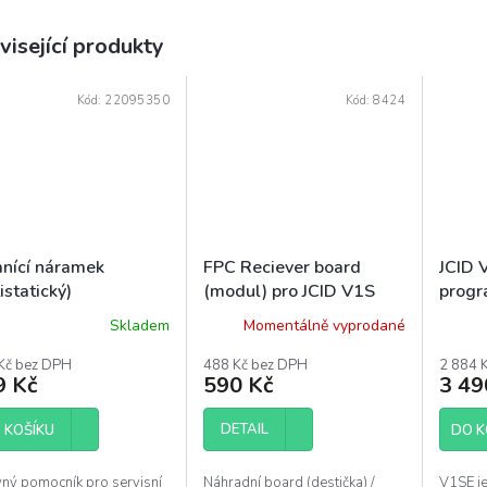
visející produkty
Kód:
22095350
Kód:
8424
nící náramek
FPC Reciever board
JCID 
istatický)
(modul) pro JCID V1S
progr
Pro / V1SE
Skladem
Momentálně vyprodané
ěrné
ocení
Kč bez DPH
488 Kč bez DPH
2 884 
uktu
9 Kč
590 Kč
3 49
DETAIL
 KOŠÍKU
DO K
diček.
vný pomocník pro servisní
Náhradní board (destička) /
V1SE je