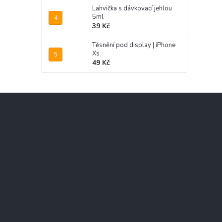
Lahvička s dávkovací jehlou
5ml
39 Kč
Těsnění pod display | iPhone
Xs
49 Kč
Z
á
p
a
t
í