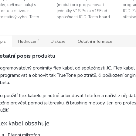
iky, kteří manipulují s
(modul) pro programovací
progra
ronikou citlivou na
jednotky V1S Pro a V1SE od
JCID. Z
rostatický výboj. Tento
společnosti JCID. Tento board
přepiso
mek uzemní Vaše tělo a
umožňuje čtení a zápis z
zapisov
ní tak přenosu výboje na...
proximity flex kabelů u modelů
Novinko
8 - 13 Pro...
jednotku
pis
Hodnocení
Diskuze
Ostatní informace
etailní popis produktu
ogramovatelný proximity flex kabel od společnosti JC. Flex kabel 
programovat a obnovit tak TrueTone po ztrátě, či poškození origin
belu.
o použití flex kabelu je nutné unbindovat telefon a načíst z něj dat
žno provést pomocí jailbreaku, či brushing metody. Jen pro profes
užití.
lex kabel obsahuje
Přední mikrofon