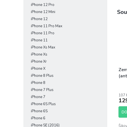
iPhone 12 Pro
Sou
iPhone 12 Mini
iPhone 12
iPhone 11 Pro Max
iPhone 11 Pro
iPhone 11
iPhone Xs Max
iPhone Xs
iPhone Xr
iPhone X
Zem
(ant
iPhone 8 Plus
iPhone 8
Prům
iPhone 7 Plus
hodn
107 
prod
iPhone 7
12
je
iPhone 6S Plus
5,0
iPhone 6S
z
DO
5
iPhone 6
hvěz
iPhone SE (2016)
Šiko