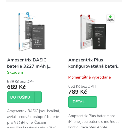
í
V
p
ý
r
p
o
i
d
s
u
p
k
r
t
o
ů
Ampsentrix BASIC
Ampsentrix Plus
d
baterie 3227 mAh |
konfigurovatelná baterie
u
iPhone 13
3227 mAh | iPhone 13
Skladem
k
Průměrné
Momentálně vyprodané
hodnocení
t
569 Kč bez DPH
produktu
ů
689 Kč
652 Kč bez DPH
je
789 Kč
5,0
DO KOŠÍKU
z
DETAIL
5
hvězdiček.
Ampsentrix BASIC jsou kvalitní,
Ampsentrix Plus baterie pro
avšak cenově dostupné baterie
iPhone jsou baterie s možností
pro Váš iPhone. Časem
konfigurace přes Apple