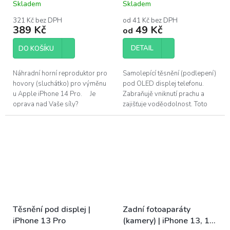
Skladem
Skladem
321 Kč bez DPH
od 41 Kč bez DPH
389 Kč
49 Kč
od
DETAIL
DO KOŠÍKU
Náhradní horní reproduktor pro
Samolepící těsnění (podlepení)
hovory (sluchátko) pro výměnu
pod OLED displej telefonu.
u Apple iPhone 14 Pro. Je
Zabraňujě vniknutí prachu a
oprava nad Vaše síly?
zajišťuje voděodolnost. Toto
Pomůžeme!Navštivte náš servis
adhesivum je vhodné vyměnit
v Praze.
po každé opravě telefonu.
Pro...
Těsnění pod displej |
Zadní fotoaparáty
iPhone 13 Pro
(kamery) | iPhone 13, 13