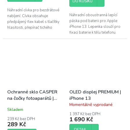
DO KOŠÍKU
5
hvězdiček.
Náhradní cívka pro bezdrátové
Náhradní oboustranná lepící
nabíjení. Cívka obsahuje
páska pod baterii pro Apple
předpájený flex kabel s tlačítky
iPhone 13. Lepenka slouží pro
hlasitosti, přepínač tichého
fixaci baterie k tělu telefonu.
režimu a on/off tlačítko. Tlačítka
obsahují kovové plíšky,...
Ochranné sklo CASPER
OLED displej PREMIUM |
na čočky fotoaparátů |
iPhone 13
iPhone 13, 13 Mini
Momentálně vyprodané
Průměrné
Skladem
hodnocení
1 397 Kč bez DPH
produktu
1 690 Kč
239 Kč bez DPH
je
289 Kč
4,5
DETAIL