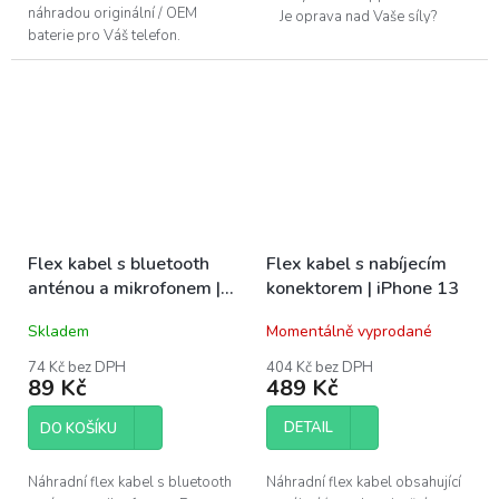
náhradou originální / OEM
Je oprava nad Vaše síly?
baterie pro Váš telefon.
Pomůžeme!Navštivte náš servis
Nejmodernější technologie v
v...
BMS (Battery management
system) v kombinaci...
Flex kabel s bluetooth
Flex kabel s nabíjecím
anténou a mikrofonem |
konektorem | iPhone 13
iPhone 13
Skladem
Momentálně vyprodané
74 Kč bez DPH
404 Kč bez DPH
89 Kč
489 Kč
DETAIL
DO KOŠÍKU
Náhradní flex kabel s bluetooth
Náhradní flex kabel obsahující