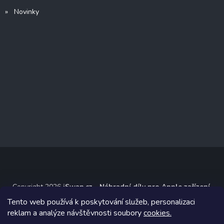
» Novinky
Copyright 2026
iSwap.cz - Náhradní díly pro Apple zařízení
.
Všechna práva vyhrazena.
Tento web používá k poskytování služeb, personalizaci
reklam a analýze návštěvnosti soubory
cookies.
Grafický návrh vytvořil a na Shoptet implementoval
Tomáš Hlad
&