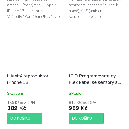
anténou. Pro výměnu u Apple
senzorem (senzor přibližení k
iPhone 13. Je oprava nad
hlavě), ALS (ambient light
Vaše síly? Pomůžeme!Navštivte
senzorem - senzorem
náš servis v Praze.
automatického jasu) a předním
horním mikrofonem. Tento flex
kabel se...
Hlasitý reproduktor |
JCID Programovatelný
iPhone 13
Flex kabel se senzory a
mikrofonem | iPhone 13
Skladem
Skladem
156 Kč bez DPH
817 Kč bez DPH
189 Kč
989 Kč
DO KOŠÍKU
DO KOŠÍKU