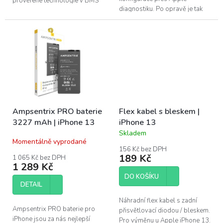
prověřené technologie v BMS
diagnostiku. Po opravě je tak
(Battery management system)
možné baterii nakonfigurovat
v kombinaci s kvalitním
stejně jako originální baterii....
článkem...
Ampsentrix PRO baterie
Flex kabel s bleskem |
3227 mAh | iPhone 13
iPhone 13
Skladem
Průměrné
Momentálně vyprodané
hodnocení
156 Kč bez DPH
produktu
189 Kč
1 065 Kč bez DPH
je
1 289 Kč
5,0
DO KOŠÍKU
z
DETAIL
5
hvězdiček.
Náhradní flex kabel s zadní
Ampsentrix PRO baterie pro
přisvětlovací diodou / bleskem.
iPhone jsou za nás nejlepší
Pro výměnu u Apple iPhone 13.