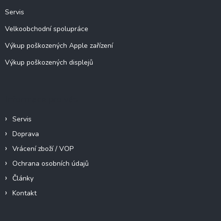
v
Servis
k
y
Velkoobchodní spolupráce
v
ý
Výkup poškozených Apple zařízení
p
Výkup poškozených displejů
i
s
u
Informace pro vás
Servis
Doprava
Vrácení zboží / VOP
Ochrana osobních údajů
Články
Kontakt