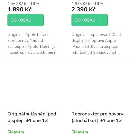
1 562 Kč bez DPH
1 975 Kč bez DPH
1 890 Kč
2 390 Kč
DO KOŠÍKU
DO KOŠÍKU
Originální Apple baterie
Originální repasovaný OLED
zakoupená přímo od
displej pro opravu Apple
zastoupení Applu. Baterii je
iPhone 13. Kvalita displeje
možné spárovat s telefonem,
refurbished (repasovaný) -
zobrazuje jak kondici, tak
použitý originální OLED panel s
záznam o originálním dílu v
novým sklem. Nejvyšší možná
nastavení. Baterie...
kvalita...
Originální těsnění pod
Reproduktor pro hovory
displej | iPhone 13
(sluchátko) | iPhone 13
Skladem
Skladem