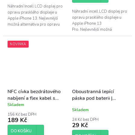
5
hvězdiček.
Náhradní Incell LCD displej pro
Náhradní incell LCD displej pro
opravu prasklého displeje u
opravu prasklého displeje u
Apple iPhone 13. Nejlevnější
Apple iPhone 13
možná alternativa pro opravu
Pro. Nejlevnější možná
poškozeného displeje u Apple
alternativa pro opravu displeje
iPhone...
iPhone 13 Pro. Tento LCD...
NOVINKA
NFC cívka bezdrátového
Oboustranná lepící
nabíjení a flex kabel s
páska pod baterii |
tlačítky | iPhone 13
iPhone 13
Skladem
Průměrné
Skladem
hodnocení
156 Kč bez DPH
produktu
189 Kč
24 Kč bez DPH
je
29 Kč
5,0
DO KOŠÍKU
z