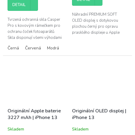
z
DETAIL
5
hvězdiček.
Náhradní PREMIUM SOFT
Tvrzená ochranná skla Casper
OLED displej s dotykovou
Pro s kovovým rámečkem pro
plochou černý pro opravu
ochranu čoček fotoaparátů.
prasklého displeje u Apple
Skla disponují všemi výhodami
iPhone 13. PREMIUM displeje
prémiových produktů Casper –
využívají stejnou technologii
Černá
Červená
Modrá
Alpine Green
Silver (stříbrná)
snadná instalace bez bublin,...
OLED...
Originální Apple baterie
Originální OLED displej |
3227 mAh | iPhone 13
iPhone 13
Skladem
Skladem