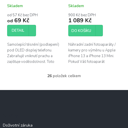
Mini
Skladem
Skladem
od 57 Kč bez DPH
900 Kč bez DPH
69 Kč
1 089 Kč
od
DETAIL
DO KOŠÍKU
Samolepící těsnění (podlepení)
Náhradní zadní fotoaparáty /
pod OLED displej telefonu.
kamery pro výměnu u Apple
Zabraňujě vniknutí prachu a
iPhone 13 a iPhone 13 Mini.
zajišťuje voděodolnost. Toto
Pokud Váš fotoaparát
adhesivum je vhodné vyměnit
nezaostřuje, či nelze zoomovat,
po každé opravě telefonu.
bývá chybný právě tento díl. ...
26
položek celkem
O
Pro...
v
l
Z
á
á
d
p
a
c
a
Služby
í
t
p
í
Doživotní záruka
r