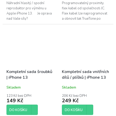
Náhradní hlasitý / spodní
Programovatelný proximity
reproduktor pro výměnu u
flex kabel od společnosti JC.
Apple iPhone 13. Je oprava
Flex kabel lze naprogramovat
nad Vaše síly?
a obnovit tak TrueTone po
Pomůžeme!Navštivte náš servis
ztrátě, či poškození originálního
v Praze.
flex kabelu. Pro výměnu u
Apple...
Kompletní sada šroubků
Kompletní sada vnitřních
| iPhone 13
dílů / plíšků | iPhone 13
Skladem
Skladem
123 Kč bez DPH
206 Kč bez DPH
149 Kč
249 Kč
DO KOŠÍKU
DO KOŠÍKU