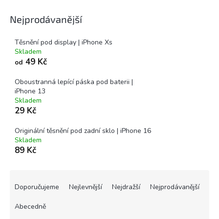
Nejprodávanější
Těsnění pod display | iPhone Xs
Skladem
49 Kč
od
Oboustranná lepící páska pod baterii |
iPhone 13
Skladem
29 Kč
Originální těsnění pod zadní sklo | iPhone 16
Skladem
89 Kč
Ř
a
Doporučujeme
Nejlevnější
Nejdražší
Nejprodávanější
z
e
Abecedně
n