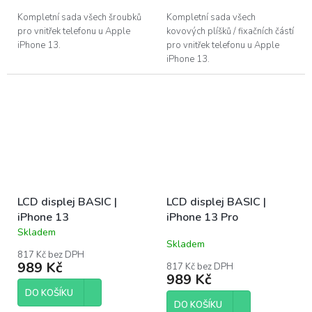
Kompletní sada všech šroubků
Kompletní sada všech
pro vnitřek telefonu u Apple
kovových plíšků / fixačních částí
iPhone 13.
pro vnitřek telefonu u Apple
iPhone 13.
LCD displej BASIC |
LCD displej BASIC |
iPhone 13
iPhone 13 Pro
Skladem
Průměrné
Skladem
hodnocení
817 Kč bez DPH
produktu
989 Kč
817 Kč bez DPH
je
989 Kč
5,0
DO KOŠÍKU
z
DO KOŠÍKU