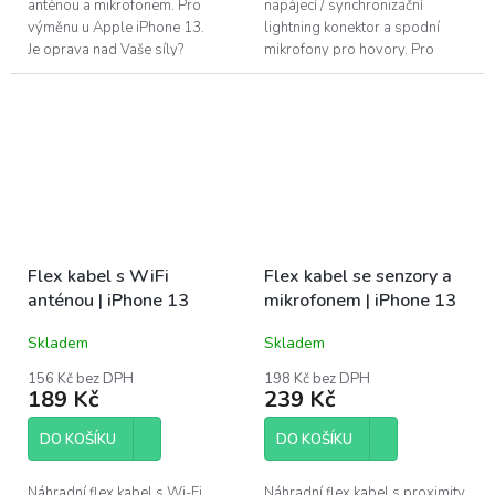
anténou a mikrofonem. Pro
napájecí / synchronizační
výměnu u Apple iPhone 13.
lightning konektor a spodní
Je oprava nad Vaše síly?
mikrofony pro hovory. Pro
Pomůžeme!Navštivte náš servis
výměnu u Apple iPhone 13.
v Praze.
Je...
Flex kabel s WiFi
Flex kabel se senzory a
anténou | iPhone 13
mikrofonem | iPhone 13
Skladem
Skladem
156 Kč bez DPH
198 Kč bez DPH
189 Kč
239 Kč
DO KOŠÍKU
DO KOŠÍKU
Náhradní flex kabel s Wi-Fi
Náhradní flex kabel s proximity