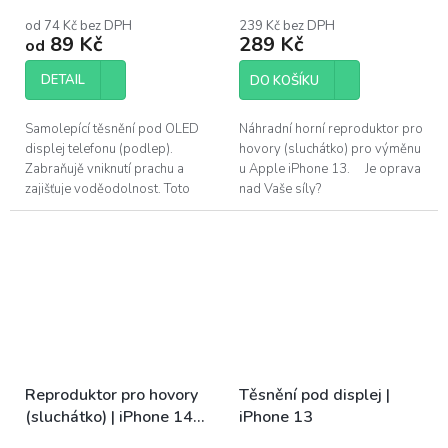
od 74 Kč bez DPH
239 Kč bez DPH
89 Kč
289 Kč
od
DETAIL
DO KOŠÍKU
Samolepící těsnění pod OLED
Náhradní horní reproduktor pro
displej telefonu (podlep).
hovory (sluchátko) pro výměnu
Zabraňujě vniknutí prachu a
u Apple iPhone 13. Je oprava
zajišťuje voděodolnost. Toto
nad Vaše síly?
adhesivum je vhodné vyměnit
Pomůžeme!Navštivte náš servis
po každé opravě telefonu. Pro
v Praze.
výměnu...
Reproduktor pro hovory
Těsnění pod displej |
(sluchátko) | iPhone 14
iPhone 13
Pro