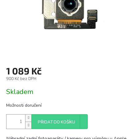
1 089 Kč
900 Kč bez DPH
Měrná
Skladem
cena:
Možnosti doručení
PŘIDAT DO KOŠÍKU
Náhradní zadní fotoaparáty / kamery pro výměnu u Apple