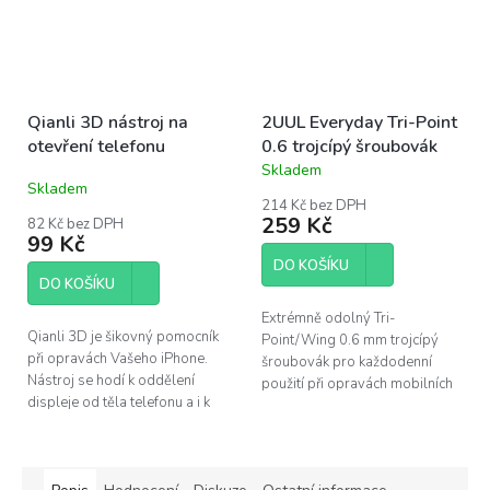
Qianli 3D nástroj na
2UUL Everyday Tri-Point
otevření telefonu
0.6 trojcípý šroubovák
Skladem
Průměrné
Skladem
hodnocení
214 Kč bez DPH
produktu
259 Kč
82 Kč bez DPH
je
99 Kč
5,0
DO KOŠÍKU
z
DO KOŠÍKU
5
hvězdiček.
Extrémně odolný Tri-
Qianli 3D je šikovný pomocník
Point/Wing 0.6 mm trojcípý
při opravách Vašeho iPhone.
šroubovák pro každodenní
Nástroj se hodí k oddělení
použití při opravách mobilních
displeje od těla telefonu a i k
telefonů (iPhone 7 a novější).
dalším činostem, jako je čistění
Společnost 2UUL patří mezi
od těsnění apod.
špičku v oboru...