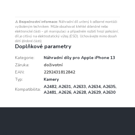
⚠ Bezpečnostní informace:
Náhradní díl určený k odborné montáži
vyškoleným technikem. Může obsahovat křehké skleněné nebo
elektronické části – při manipulaci a případném rozbití hrozí pořezání;
díl je citlivý na elektrostatický výboj (ESD). Uchovávejte mimo dosah
dětí (drobné části).
Doplňkové parametry
Kategorie
:
Náhradní díly pro Apple iPhone 13
Záruka
:
doživotní
EAN
:
2292431812842
Typ
:
Kamery
A2482
,
A2631
,
A2633
,
A2634
,
A2635
,
Kompatibilita
:
A2481
,
A2626
,
A2628
,
A2629
,
A2630
Z
á
p
a
Služby