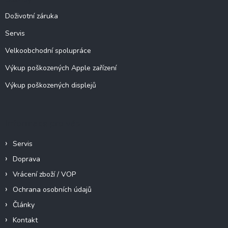
t
í
Doživotní záruka
Servis
Velkoobchodní spolupráce
Výkup poškozených Apple zařízení
Výkup poškozených displejů
Informace pro vás
Servis
Doprava
Vrácení zboží / VOP
Ochrana osobních údajů
Články
Kontakt