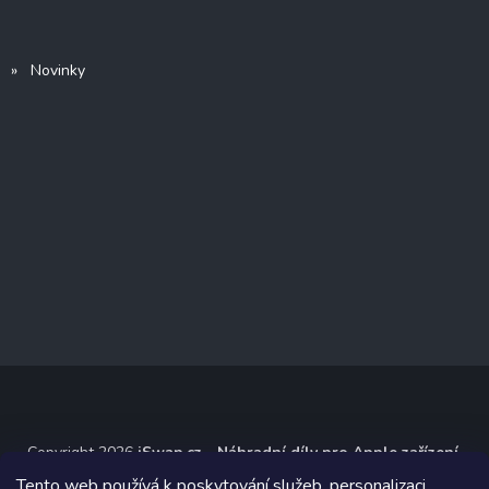
» Novinky
Copyright 2026
iSwap.cz - Náhradní díly pro Apple zařízení
.
Všechna práva vyhrazena.
Tento web používá k poskytování služeb, personalizaci