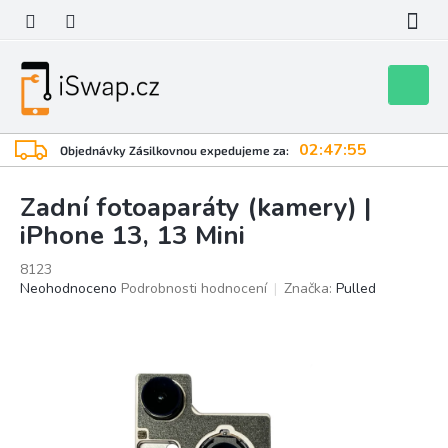
Přejít
na
obsah
Nákupní
košík
02:47:54
Objednávky Zásilkovnou expedujeme za:
Zadní fotoaparáty (kamery) |
iPhone 13, 13 Mini
8123
Průměrné
Neohodnoceno
Podrobnosti hodnocení
Značka:
Pulled
hodnocení
produktu
je
0,0
z
5
hvězdiček.