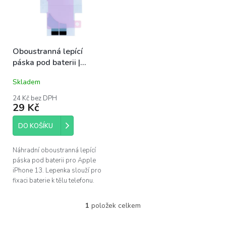
s
u
p
k
r
t
o
ů
Oboustranná lepící
d
páska pod baterii |
u
iPhone 13
k
Skladem
t
ů
24 Kč bez DPH
29 Kč
DO KOŠÍKU
Náhradní oboustranná lepící
páska pod baterii pro Apple
iPhone 13. Lepenka slouží pro
fixaci baterie k tělu telefonu.
1
položek celkem
O
v