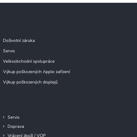
l
Z
á
á
d
p
a
c
a
Služby
í
t
p
í
Doživotní záruka
r
v
Servis
k
y
Velkoobchodní spolupráce
v
ý
Výkup poškozených Apple zařízení
p
Výkup poškozených displejů
i
s
u
Informace pro vás
Servis
Doprava
Vrácení zboží / VOP