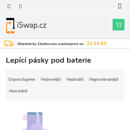
Přejít
na
obsah
Nákupní
košík
22:33:53
Objednávky Zásilkovnou expedujeme za:
Lepící pásky pod baterie
Ř
a
Doporučujeme
Nejlevnější
Nejdražší
Nejprodávanější
z
e
Abecedně
n
í
V
p
ý
r
p
o
i
d