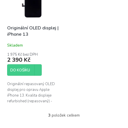
Originální OLED displej |
iPhone 13
Skladem
1 975 Kč bez DPH
2 390 Kč
DO KOŠÍKU
Originální repasovaný OLED
displej pro opravu Apple
iPhone 13. Kvalita displeje
refurbished (repasovaný) -
použitý originální OLED panel s
novým sklem. Nejvyšší možná
3
položek celkem
O
kvalita...
v