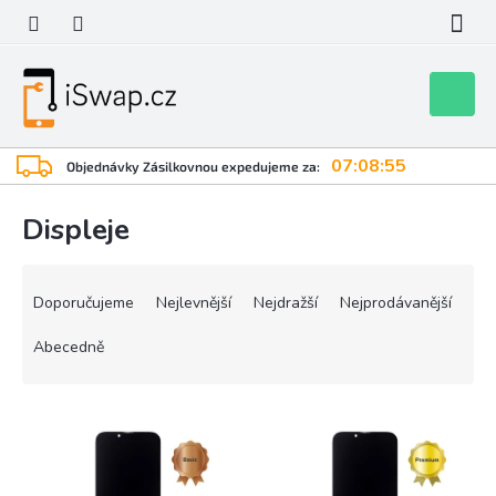
Přejít
na
obsah
Nákupní
košík
07:08:55
Objednávky Zásilkovnou expedujeme za:
Displeje
Ř
a
Doporučujeme
Nejlevnější
Nejdražší
Nejprodávanější
z
e
Abecedně
n
í
V
p
ý
r
p
o
i
d