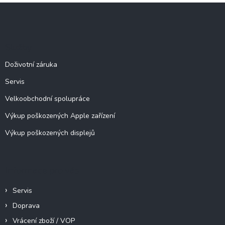
l
Z
á
á
d
p
a
c
a
Služby
í
t
p
í
Doživotní záruka
r
v
Servis
k
y
Velkoobchodní spolupráce
v
ý
Výkup poškozených Apple zařízení
p
Výkup poškozených displejů
i
s
u
Informace pro vás
Servis
Doprava
Vrácení zboží / VOP