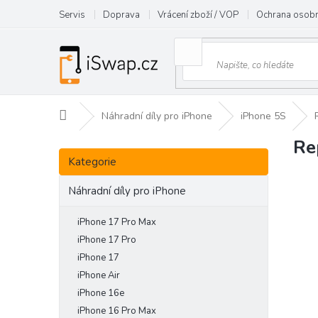
Přejít
Servis
Doprava
Vrácení zboží / VOP
Ochrana osobn
na
obsah
Domů
Náhradní díly pro iPhone
iPhone 5S
Re
P
Přeskočit
o
Kategorie
kategorie
s
t
Náhradní díly pro iPhone
r
a
iPhone 17 Pro Max
n
iPhone 17 Pro
n
iPhone 17
í
iPhone Air
p
iPhone 16e
a
iPhone 16 Pro Max
n