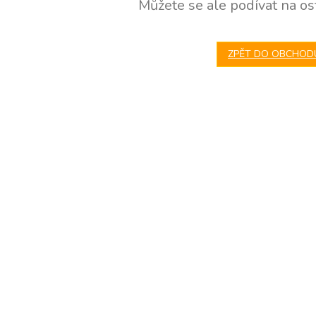
Můžete se ale podívat na ost
ZPĚT DO OBCHOD