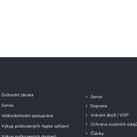
Služby
Informace pro vás
Doživotní záruka
Servis
Servis
Doprava
Vrácení zboží / VOP
Velkoobchodní spolupráce
Ochrana osobních údaj
Výkup poškozených Apple zařízení
Články
Výkup poškozených displejů