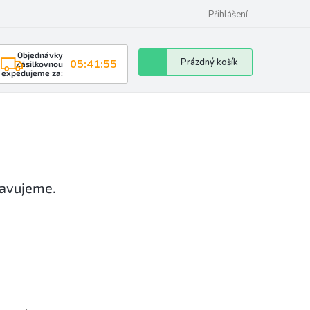
Přihlášení
Objednávky
Nákupní
Prázdný košík
05:41:54
Zásilkovnou
expedujeme za:
košík
ravujeme.