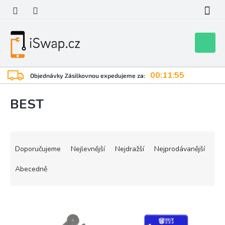
Přejít
na
obsah
Nákupní
košík
00:11:55
Objednávky Zásilkovnou expedujeme za:
BEST
Ř
a
Doporučujeme
Nejlevnější
Nejdražší
Nejprodávanější
z
e
Abecedně
n
í
V
p
ý
r
p