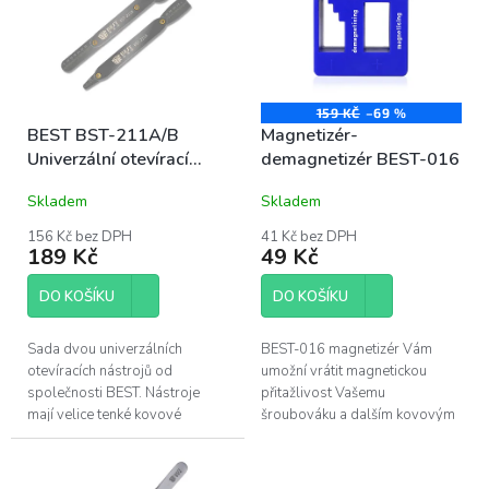
o
i
d
s
u
p
k
r
t
o
159 KČ
–69 %
ů
BEST BST-211A/B
Magnetizér-
d
Univerzální otevírací
demagnetizér BEST-016
u
nástroj
k
Skladem
Skladem
t
ů
156 Kč bez DPH
41 Kč bez DPH
189 Kč
49 Kč
DO KOŠÍKU
DO KOŠÍKU
Sada dvou univerzálních
BEST-016 magnetizér Vám
otevíracích nástrojů od
umožní vrátit magnetickou
společnosti BEST. Nástroje
přitažlivost Vašemu
mají velice tenké kovové
šroubováku a dalším kovovým
planžety, pomocí kterých lze
nástrojům. Zároveň je možné
otevřít mobilní telefon, či další
demagnetizovat kovové
zařízení. Dále...
nástroje, pro případ...