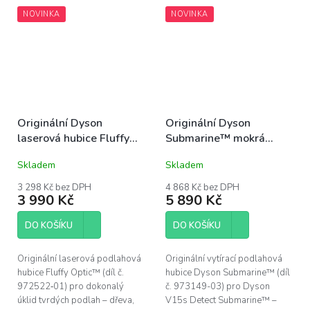
povrchů po koberce.
dřevo, dlažba, vinyl i lino....
NOVINKA
NOVINKA
Integrovaný...
Originální Dyson
Originální Dyson
laserová hubice Fluffy
Submarine™ mokrá
Optic™ pro Dyson V7,
podlahová hubice pro
Skladem
Skladem
V8, V10, V11, V15
Dyson V15s Detect
Submarine
3 298 Kč bez DPH
4 868 Kč bez DPH
3 990 Kč
5 890 Kč
DO KOŠÍKU
DO KOŠÍKU
Originální laserová podlahová
Originální vytírací podlahová
hubice Fluffy Optic™ (díl č.
hubice Dyson Submarine™ (díl
972522‑01) pro dokonalý
č. 973149-03) pro Dyson
úklid tvrdých podlah – dřeva,
V15s Detect Submarine™ –