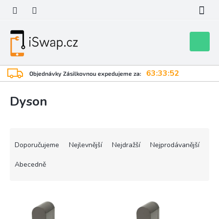
Přejít
na
obsah
Nákupní
košík
63:33:52
Objednávky Zásilkovnou expedujeme za:
Dyson
Ř
a
Doporučujeme
Nejlevnější
Nejdražší
Nejprodávanější
z
e
Abecedně
n
í
V
p
ý
r
p