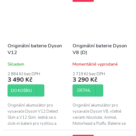
Pro...
bez nářadí....
Originální baterie Dyson
Originální baterie Dyson
V12
V8 (D)
Skladem
Momentálně vyprodané
2 884 Kč bez DPH
2 719 Kč bez DPH
3 490 Kč
3 290 Kč
DETAIL
DO KOŠÍKU
Originální akumulátor pro
Originální akumulátor pro
vysavače Dyson V12 Detect
vysavače Dyson V8, včetně
Slim a V12 Slim. Jedná se o
variant Absolute, Animal,
click-in baterii pro rychlou a
Motorhead a Fluffy. Baterie se
snadnou výměnu bez složité
u modelu V8 upevňuje pomocí
montáže. Pro ověření
dvou šroubů ve spodní části