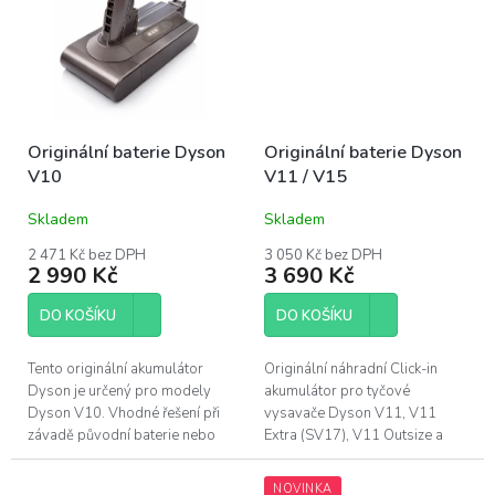
Originální baterie Dyson
Originální baterie Dyson
V10
V11 / V15
Skladem
Skladem
2 471 Kč bez DPH
3 050 Kč bez DPH
2 990 Kč
3 690 Kč
DO KOŠÍKU
DO KOŠÍKU
Tento originální akumulátor
Originální náhradní Click-in
Dyson je určený pro modely
akumulátor pro tyčové
Dyson V10. Vhodné řešení při
vysavače Dyson V11, V11
závadě původní baterie nebo
Extra (SV17), V11 Outsize a
jako druhý akumulátor pro
V15. Li-Ion baterie s kapacitou
delší úklid bez čekání na dobití.
3600 mAh pro rychlou výměnu
NOVINKA