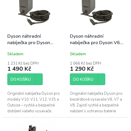
o
i
d
s
u
p
k
r
t
o
ů
Dyson náhradní
Dyson náhradní
d
nabíječka pro Dyson
nabíječka pro Dyson V6,
u
V10, V11, V12, V15,
V7, V8
k
Skladem
Skladem
Outsize
t
ů
1 231 Kč bez DPH
1 066 Kč bez DPH
1 490 Kč
1 290 Kč
DO KOŠÍKU
DO KOŠÍKU
Originální nabíječka Dyson pro
Originální nabíječka Dyson pro
modely V10, V11, V12, V15 a
bezdrátové vysavače V6, V7 a
Outsize – rychlé a bezpečné
V8. Zajistí rychlé a bezpečné
dobíjení vašeho vysavače.
nabíjení s ochranou baterie
před přehřátím a přepětím.
Číslo dílu: 967813-02 /...