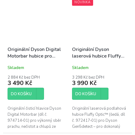
NOVINKA
kompatibility...
rukojeti – k...
Originální Dyson Digital
Originální Dyson
Motorbar hubice pro
laserová hubice Fluffy
Dyson V10, V11, V15
Optic™ pro Dyson
Skladem
Skladem
Gen5detect (šedá)
2 884 Kč bez DPH
3 298 Kč bez DPH
3 490 Kč
3 990 Kč
DO KOŠÍKU
DO KOŠÍKU
Originální čisticí hlavice Dyson
Originální laserová podlahová
Digital Motorbar (díl č.
hubice Fluffy Optic™ (šedá, díl
974714‑01) pro výkonný sběr
č. 972417‑01) pro Dyson
prachu, nečistot a chlupů ze
Gen5detect – pro dokonalý
všech typů podlah – od tvrdých
úklid tvrdých podlah, jako je