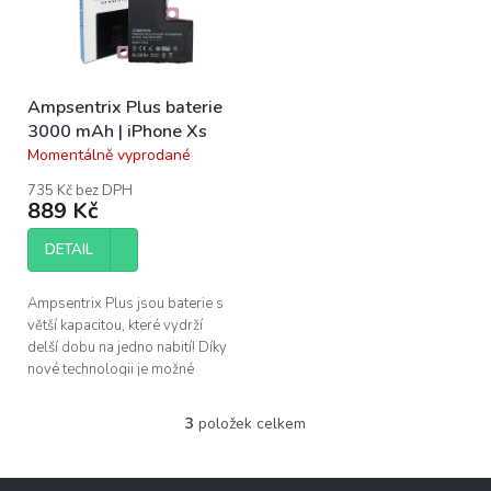
Ampsentrix Plus baterie
3000 mAh | iPhone Xs
Momentálně vyprodané
Průměrné
hodnocení
735 Kč bez DPH
produktu
889 Kč
je
4,0
DETAIL
z
5
hvězdiček.
Ampsentrix Plus jsou baterie s
větší kapacitou, které vydrží
delší dobu na jedno nabití! Díky
nové technologii je možné
zvýšit kapacitu baterie až o
13%, při zachování stejné...
3
položek celkem
O
v
l
Z