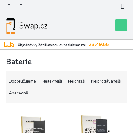
Přejít
na
obsah
Nákupní
košík
23:49:55
Objednávky Zásilkovnou expedujeme za:
Baterie
Ř
a
Doporučujeme
Nejlevnější
Nejdražší
Nejprodávanější
z
e
Abecedně
n
í
V
p
ý
r
p
o
i
d