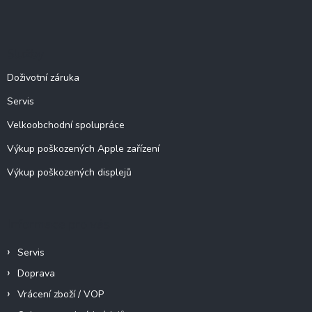
á
á
d
p
a
c
a
Služby
í
t
p
í
Doživotní záruka
r
v
Servis
k
y
Velkoobchodní spolupráce
v
ý
Výkup poškozených Apple zařízení
p
Výkup poškozených displejů
i
s
u
Informace pro vás
Servis
Doprava
Vrácení zboží / VOP