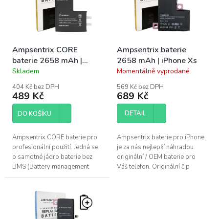
s
u
p
k
r
t
o
ů
Ampsentrix CORE
Ampsentrix baterie
d
baterie 2658 mAh |
2658 mAh | iPhone Xs
u
iPhone Xs
Skladem
Momentálně vyprodané
k
Průměrné
Průměrné
hodnocení
hodnocení
t
404 Kč bez DPH
569 Kč bez DPH
produktu
produktu
ů
489 Kč
689 Kč
je
je
5,0
4,5
DETAIL
DO KOŠÍKU
z
z
5
5
hvězdiček.
hvězdiček.
Ampsentrix CORE baterie pro
Ampsentrix baterie pro iPhone
profesionální použití. Jedná se
je za nás nejlepší náhradou
o samotné jádro baterie bez
originální / OEM baterie pro
BMS (Battery management
Váš telefon. Originální čip
system). BMS s flex kabelem je
obsažený v baterii zajišťuje
nutné demontovat z původní
správné nabíjení a vybíjení a...
baterie...