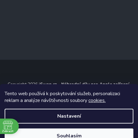
Copyright 2026
iSwap.cz - Náhradní díly pro Apple zařízení
.
Všechna práva vyhrazena.
Tento web používá k poskytování služeb, personalizaci
reklam a analýze návštěvnosti soubory
cookies.
Grafický návrh vytvořil a na Shoptet implementoval
Tomáš Hlad
&
Shoptetak.cz
.
Nastavení
Vytvořil Shoptet
ě
Zobrazit
Souhlasím