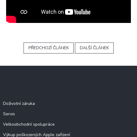
PŘEDCHOZÍ ČLÁNEK
DALŠÍ ČLÁNEK
Z
á
p
a
Služby
t
í
Doživotní záruka
Servis
Velkoobchodní spolupráce
Výkup poškozených Apple zařízení