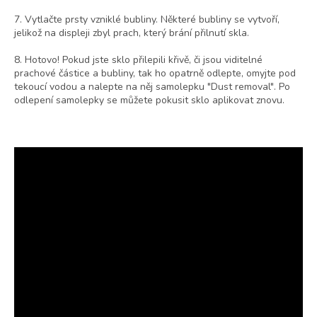
7. Vytlačte prsty vzniklé bubliny. Některé bubliny se vytvoří,
jelikož na displeji zbyl prach, který brání přilnutí skla.
8. Hotovo! Pokud jste sklo přilepili křivě, či jsou viditelné
prachové částice a bubliny, tak ho opatrně odlepte, omyjte pod
tekoucí vodou a nalepte na něj samolepku "Dust removal". Po
odlepení samolepky se můžete pokusit sklo aplikovat znovu.