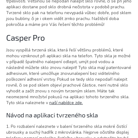
trpělivosti. Většinou se nepodaří nalepit sklo rovně, či se při jeho
aplikaci dostane pod sklo drobná nečistota v podobě prachu.
Tvrzené sklo pak na telefonu nevypadá vůbec dobře, pod sklem
jsou bubliny, či je i okem vidět zrnko prachu. Naštěstí doba
pokročila a máme pro Vás řešení těchto problémů!
Casper Pro
Jsou vyspělá tvrzená skla, která řeší většinu problémů, které
mohou vzniknout při aplikaci skla na telefon. Tyto skla je možné
v případě špatného nalepení odlepit, umýt pod vodou a
následně můžete sklo znovu nalepit! Tyto skla mají patentované
adhesivum, které umožňuje znovunalepení bez viditelného
poškození adhesní vrstvy. Pokud se tedy sklo nepodaří nalepit
rovně, či se pod sklem objeví prachové částice, není nutné sklo
vyhodit a začít znovu s novým tvrzeným sklem. Máte tak
neomezené množství pokusů na aplikaci tohoto tvrzeného skla.
Tyto skla naleznete v
naší nabídce zde.
Návod na aplikaci tvrzeného skla
1. Po rozbalení naleznete v balení tvrzeného skla mokré čistící
ubrousky a suchý hadřík z mikrovlánka. Nejprve očistěte displej