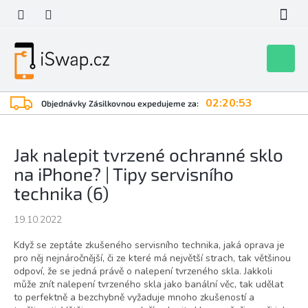
Přejít
na
obsah
Nákupní
košík
02:20:52
Objednávky Zásilkovnou expedujeme za:
Jak nalepit tvrzené ochranné sklo
na iPhone? | Tipy servisního
technika (6)
19.10.2022
Když se zeptáte zkušeného servisního technika, jaká oprava je
pro něj nejnáročnější, či ze které má největší strach, tak většinou
odpoví, že se jedná právě o nalepení tvrzeného skla. Jakkoli
může znít nalepení tvrzeného skla jako banální věc, tak udělat
to perfektně a bezchybně vyžaduje mnoho zkušeností a