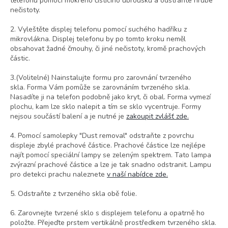
telefonu pomocí mokrého čistícího ubrousku a odstraňte hrubé
nečistoty.
2. Vyleštěte displej telefonu pomocí suchého hadříku z
mikrovlákna. Displej telefonu by po tomto kroku neměl
obsahovat žadné čmouhy, či jiné nečistoty, kromě prachových
částic.
3.(Volitelné) Nainstalujte formu pro zarovnání tvrzeného
skla. Forma Vám pomůže se zarovnáním tvrzeného skla.
Nasadíte ji na telefon podobně jako kryt, či obal. Forma vymezí
plochu, kam lze sklo nalepit a tím se sklo vycentruje. Formy
nejsou součástí balení a je nutné je
zakoupit zvlášť zde.
4. Pomocí samolepky "Dust removal" odstraňte z povrchu
displeje zbylé prachové částice. Prachové částice lze nejlépe
najít pomocí speciální lampy se zeleným spektrem. Tato lampa
zvýrazní prachové částice a lze je tak snadno odstranit. Lampu
pro detekci prachu naleznete
v naší nabídce zde.
5. Odstraňte z tvrzeného skla obě folie.
6. Zarovnejte tvrzené sklo s displejem telefonu a opatrně ho
položte. Přejeďte prstem vertikálně prostředkem tvrzeného skla.