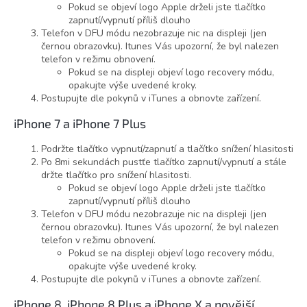
Pokud se objeví logo Apple drželi jste tlačítko
zapnutí/vypnutí příliš dlouho
Telefon v DFU módu nezobrazuje nic na displeji (jen
černou obrazovku). Itunes Vás upozorní, že byl nalezen
telefon v režimu obnovení.
Pokud se na displeji objeví logo recovery módu,
opakujte výše uvedené kroky.
Postupujte dle pokynů v iTunes a obnovte zařízení.
iPhone 7 a iPhone 7 Plus
Podržte tlačítko vypnutí/zapnutí a tlačítko snížení hlasitosti
Po 8mi sekundách pustťe tlačítko zapnutí/vypnutí a stále
držte tlačítko pro snížení hlasitosti.
Pokud se objeví logo Apple drželi jste tlačítko
zapnutí/vypnutí příliš dlouho
Telefon v DFU módu nezobrazuje nic na displeji (jen
černou obrazovku). Itunes Vás upozorní, že byl nalezen
telefon v režimu obnovení.
Pokud se na displeji objeví logo recovery módu,
opakujte výše uvedené kroky.
Postupujte dle pokynů v iTunes a obnovte zařízení.
iPhone 8, iPhone 8 Plus a iPhone X a novější