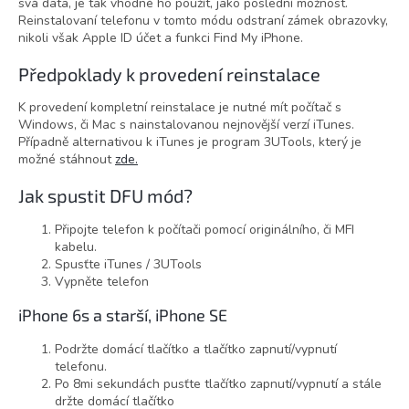
svá data, je tak vhodné ho použít, jako poslední možnost.
Reinstalovaní telefonu v tomto módu odstraní zámek obrazovky,
nikoli však Apple ID účet a funkci Find My iPhone.
Předpoklady k provedení reinstalace
K provedení kompletní reinstalace je nutné mít počítač s
Windows, či Mac s nainstalovanou nejnovější verzí iTunes.
Případně alternativou k iTunes je program 3UTools, který je
možné stáhnout
zde.
Jak spustit DFU mód?
Připojte telefon k počítači pomocí originálního, či MFI
kabelu.
Spusťte iTunes / 3UTools
Vypněte telefon
iPhone 6s a starší, iPhone SE
Podržte domácí tlačítko a tlačítko zapnutí/vypnutí
telefonu.
Po 8mi sekundách pusťte tlačítko zapnutí/vypnutí a stále
držte domácí tlačítko