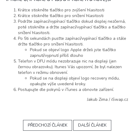
Krátce stiskněte tlačítko pro zvýšení hlasitosti
Krátce stiskněte tlačítko pro snížení hlasitosti
Podržte zapínací/vypínací tlačítko dokud displej nezčerná,
poté stiskněte a držte zapínací/vypínací tlačítko a tlačítko
snížení hlasitosti.
Po 5ti sekundách pusťte zapínací/vypínací tlačítko a stále
držte tlačítko pro snížení hlasitosti.
Pokud se objeví logo Apple drželi jste tlačítko
zapnutí/vypnutí příliš dlouho
Telefon v DFU módu nezobrazuje nic na displeji (jen
černou obrazovku). Itunes Vás upozorní, že byl nalezen
telefon v režimu obnovení.
Pokud se na displeji objeví logo recovery módu,
opakujte výše uvedené kroky.
Postupujte dle pokynů v iTunes a obnovte zařízení.
Jakub Zima / iSwap.cz
PŘEDCHOZÍ ČLÁNEK
DALŠÍ ČLÁNEK