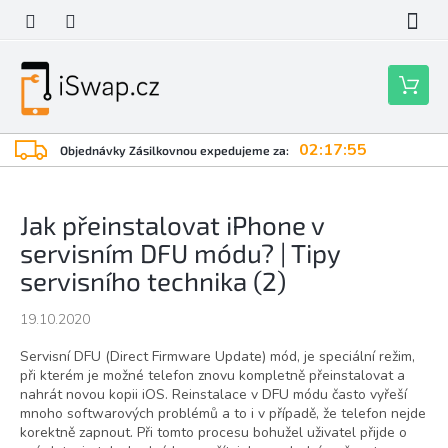
Přejít
na
obsah
Nákupní
košík
02:17:55
Objednávky Zásilkovnou expedujeme za:
Jak přeinstalovat iPhone v
servisním DFU módu? | Tipy
servisního technika (2)
19.10.2020
Servisní DFU (Direct Firmware Update) mód, je speciální režim,
při kterém je možné telefon znovu kompletně přeinstalovat a
nahrát novou kopii iOS. Reinstalace v DFU módu často vyřeší
mnoho softwarových problémů a to i v případě, že telefon nejde
korektně zapnout. Při tomto procesu bohužel uživatel přijde o