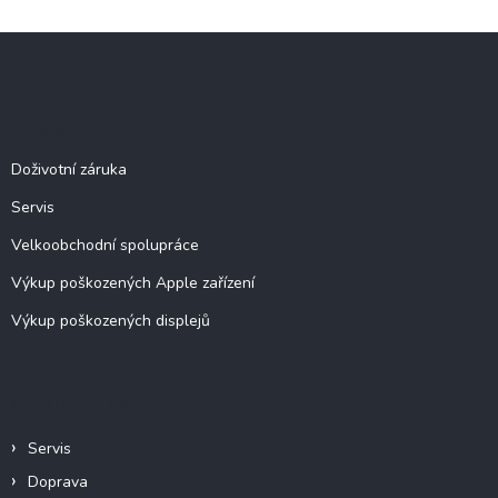
Z
á
p
a
Služby
t
í
Doživotní záruka
Servis
Velkoobchodní spolupráce
Výkup poškozených Apple zařízení
Výkup poškozených displejů
Informace pro vás
Servis
Doprava