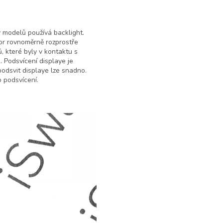
y modelů používá backlight.
zor rovnoměrně rozprostře
ů, které byly v kontaktu s
 Podsvícení displaye je
podsvit displaye lze snadno.
o podsvícení.