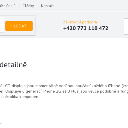
ích údajů
Články
Kontakt
Zákaznická podpora:
HLEDAT
+420 773 118 472
detailně
ně LCD displeje jsou momentálně nedílnou součástí každého iPhone (kr
. Displaye u generací iPhone 2G až 8 Plus jsou velice podobné a fung
í z několika komponent:
e