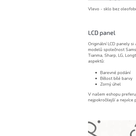
Vlevo - sklo bez oleofobn
LCD panel
Originální LCD panely si
modelů společnost Samsun
Tianma, Sharp, LG, Long
aspektů:
Barevné podání
Bělost bílé barvy
Zorný úhel
V našem eshopu preferuj
nejpokročilejší a nejvíc