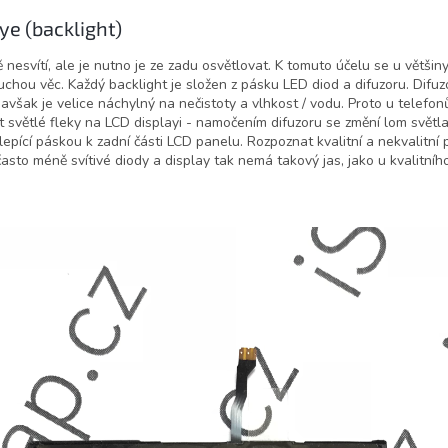
ye (backlight)
nesvítí, ale je nutno je ze zadu osvětlovat. K tomuto účelu se u většin
uchou věc. Každý backlight je složen z pásku LED diod a difuzoru. Difu
 avšak je velice náchylný na nečistoty a vlhkost / vodu. Proto u telefon
větlé fleky na LCD displayi - namočením difuzoru se změní lom světla.
epící páskou k zadní části LCD panelu. Rozpoznat kvalitní a nekvalitní 
často méně svítivé diody a display tak nemá takový jas, jako u kvalitníh