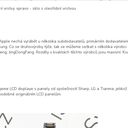
í vrstvy, vpravo - sklo s oleofobní vrstvou
 Apple nechá vyrábět u několika subdodavatelů, primárním dodavatelem
g. Co se druhovýroby týče, tak se můžeme setkat s několika výrobci pa
teng,
JingDongFang
. Rozdíly v kvalitách těchto výrobců jsou masivní. Kv
eme LCD displaye s panely od společností Sharp, LG a Tianma, jelikož
e podobné originálním LCD panelům.