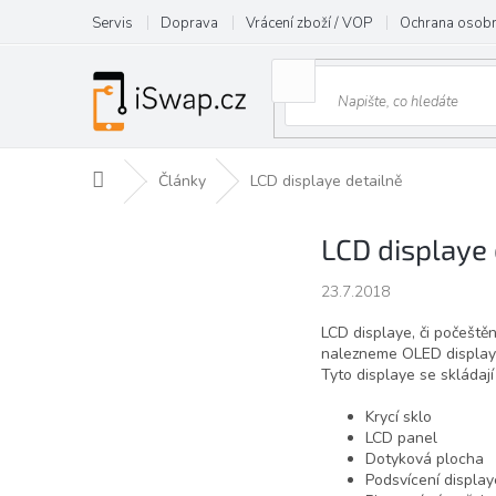
Přejít
Servis
Doprava
Vrácení zboží / VOP
Ochrana osobn
na
obsah
Domů
Články
LCD displaye detailně
LCD displaye 
23.7.2018
LCD displaye, či počeště
nalezneme OLED displaye)
Tyto displaye se skládaj
Krycí sklo
LCD panel
Dotyková plocha
Podsvícení display