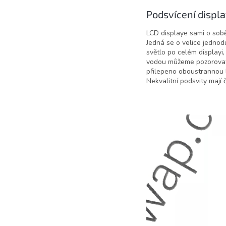
Podsvícení displa
LCD displaye sami o sobě 
Jedná se o velice jednod
světlo po celém displayi,
vodou můžeme pozorovat s
přilepeno oboustrannou l
Nekvalitní podsvity mají 