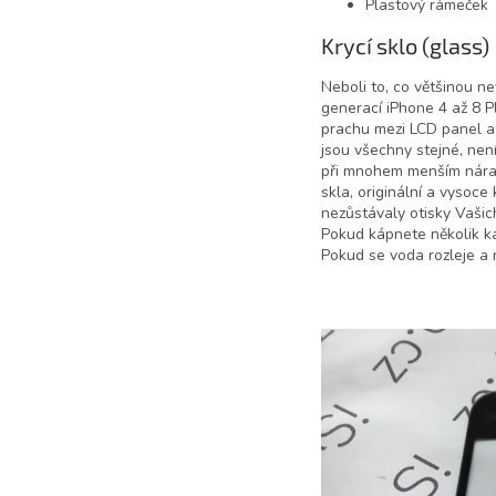
Plastový rámeček
Krycí sklo (glass)
Neboli to, co většinou ne
generací iPhone 4 až 8 P
prachu mezi LCD panel a k
jsou všechny stejné, není
při mnohem menším nárazu
skla, originální a vysoce
nezůstávaly otisky Vašich
Pokud kápnete několik ka
Pokud se voda rozleje a 