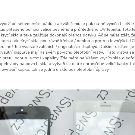
vydrží při sebemenším pádu :) a kvůli čemu je pak nutné vyměnit celý LCD 
lus přilepeno pomocí velice pevného a průhledného UV lepidla. Toto le
rycí sklo a také zajišťuje dokonalý přenos dotyku. Ač se může zdát, že 
 tomu tak. Krycí skla jsou různě křehká / odolná a proto u levnějších L
, než-li u vysoce kvalitních / originálních displayů. Dalším rozdílem j
 kvalitní displaye mají na svém povrchu oleofobní vrstvu. Tato vrstva se
 prstů, odpuzuje totiž kapaliny. Zda máte na Vašem krycím skle oleofobní
pek vody na povrch skla a vytvoří se ostře ohraničené velké kapky, ta
nevytvoří kapku, tak se jedná o sklo bez oleofobní úpravy.