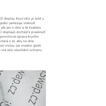
display. Krycí sklo je totiž u
pidlo zamezuje vniknutí
jde jen o sklo a že kvalitou
CD displayů dochází k prasknutí
e povrchová úprava krycího
 stará o to, aby na skle
 vrstvu, lze snadno zjistit.
k má sklo oleofobní ochranu.