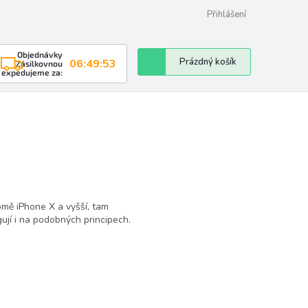
Přihlášení
Objednávky
Nákupní
Prázdný košík
06:49:51
Zásilkovnou
expedujeme za:
košík
omě iPhone X a vyšší, tam
ují i na podobných principech.