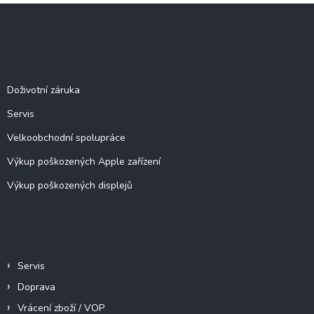
l
Z
á
á
d
p
a
c
a
Služby
í
t
p
í
Doživotní záruka
r
v
Servis
k
y
Velkoobchodní spolupráce
v
ý
Výkup poškozených Apple zařízení
p
Výkup poškozených displejů
i
s
u
Informace pro vás
Servis
Doprava
Vrácení zboží / VOP