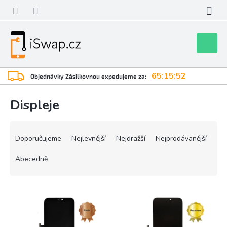
Přejít
na
obsah
Nákupní
košík
65:15:52
Objednávky Zásilkovnou expedujeme za:
Displeje
Ř
a
Doporučujeme
Nejlevnější
Nejdražší
Nejprodávanější
z
e
Abecedně
n
í
V
p
ý
r
p
o
i
d