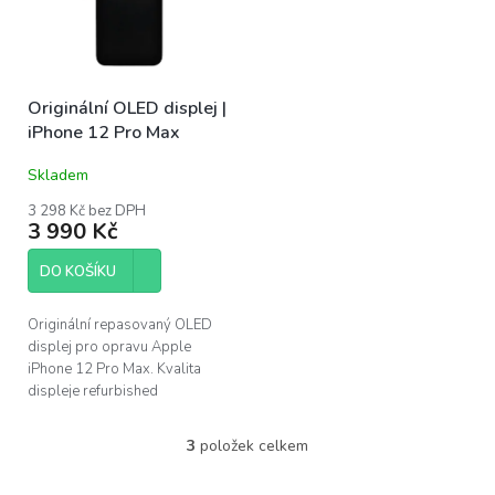
Originální OLED displej |
iPhone 12 Pro Max
Skladem
3 298 Kč bez DPH
3 990 Kč
DO KOŠÍKU
Originální repasovaný OLED
displej pro opravu Apple
iPhone 12 Pro Max. Kvalita
displeje refurbished
(repasovaný) - použitý
originální OLED panel s novým
3
položek celkem
O
sklem. Nejvyšší možná...
v