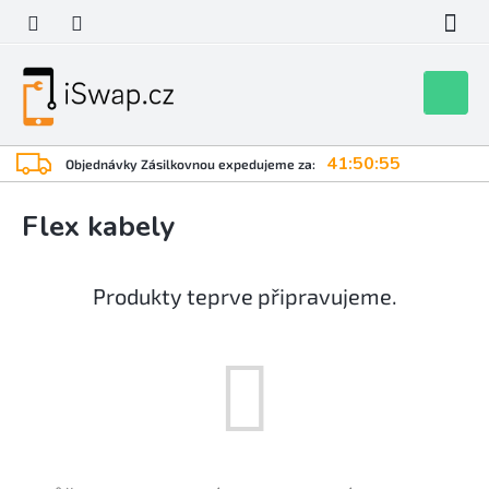
Přejít
na
obsah
Nákupní
košík
41:50:55
Objednávky Zásilkovnou expedujeme za:
Flex kabely
Produkty teprve připravujeme.