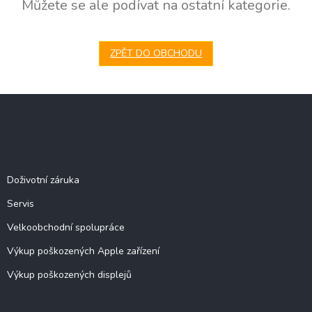
Můžete se ale podívat na ostatní kategorie.
ZPĚT DO OBCHODU
Z
á
p
a
Služby
t
í
Doživotní záruka
Servis
Velkoobchodní spolupráce
Výkup poškozených Apple zařízení
Výkup poškozených displejů