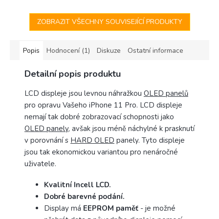
činostech, kde je zapotřebí
špičku v oboru...
tenký, avšak...
ZOBRAZIT VŠECHNY SOUVISEJÍCÍ PRODUKTY
Popis
Hodnocení (1)
Diskuze
Ostatní informace
Detailní popis produktu
LCD displeje jsou levnou náhražkou
OLED panelů
pro opravu Vašeho iPhone 11 Pro. LCD displeje
nemají tak dobré zobrazovací schopnosti jako
OLED panely
, avšak jsou méně náchylné k prasknutí
v porovnání s
HARD OLED
panely. Tyto displeje
jsou tak ekonomickou variantou pro nenáročné
uživatele.
Kvalitní Incell LCD.
Dobré barevné podání.
Display má
EEPROM paměť
- je možné