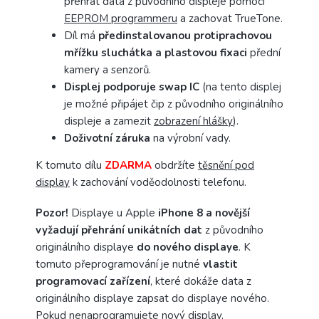
přehrát data z původního displeje pomocí
EEPROM programmeru
a zachovat TrueTone.
Díl má
předinstalovanou protiprachovou
mřížku sluchátka a plastovou fixaci
přední
kamery a senzorů.
Displej podporuje
swap
IC
(na tento displej
je možné připájet čip z původního originálního
displeje a zamezit
zobrazení hlášky
).
Doživotní záruka
na výrobní vady.
K tomuto dílu
ZDARMA
obdržíte
těsnění pod
display
k zachování voděodolnosti telefonu.
Pozor!
Displaye u Apple
iPhone 8 a novější
vyžadují přehrání unikátních dat
z původního
originálního displaye
do nového displaye
. K
tomuto přeprogramování je nutné
vlastit
programovací zařízení
, které dokáže data z
originálního displaye zapsat do displaye nového.
Pokud nenaprogramujete nový display,