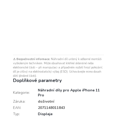
⚠ Bezpečnostní informace:
Náhradní díl určený k odborné montáži
vyškoleným technikem. Může obsahovat křehké skleněné nebo
elektronické části – při manipulaci a případném rozbití hrozí pořezání;
díl je citlivý na elektrostatický výboj (ESD). Uchovávejte mimo dosah
dětí (drobné části).
Doplňkové parametry
Náhradní díly pro Apple iPhone 11
Kategorie
:
Pro
Záruka
:
doživotní
EAN
:
2071148011843
Typ
:
Displeje