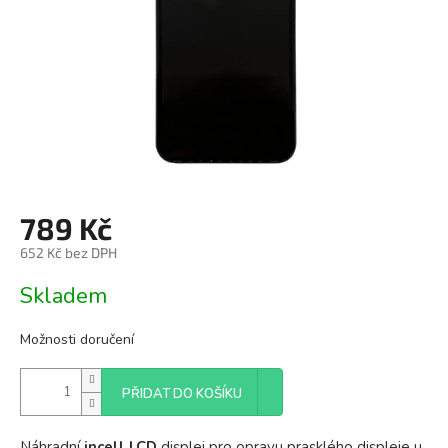
789 Kč
652 Kč bez DPH
Měrná
Skladem
cena:
Možnosti doručení
PŘIDAT DO KOŠÍKU
Náhradní
incell
LCD
displej pro opravu prasklého displeje u