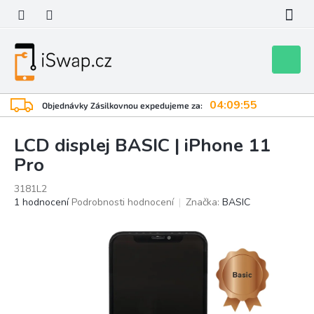
Přejít
na
obsah
Nákupní
košík
04:09:54
Objednávky Zásilkovnou expedujeme za:
LCD displej BASIC | iPhone 11
Pro
3181L2
Průměrné
1 hodnocení
Podrobnosti hodnocení
Značka:
BASIC
hodnocení
produktu
je
5,0
z
5
hvězdiček.