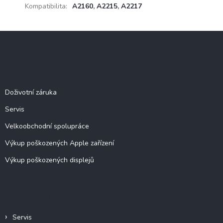
Kompatibilita
:
A2160
,
A2215
,
A2217
Z
á
p
a
Služby
t
í
Doživotní záruka
Servis
Velkoobchodní spolupráce
Výkup poškozených Apple zařízení
Výkup poškozených displejů
Informace pro vás
Servis