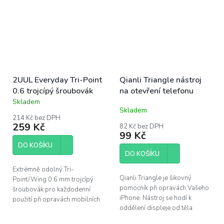
2UUL Everyday Tri-Point
Qianli Triangle nástroj
0.6 trojcípý šroubovák
na otevření telefonu
Skladem
Průměrné
Skladem
hodnocení
214 Kč bez DPH
produktu
259 Kč
82 Kč bez DPH
je
99 Kč
5,0
DO KOŠÍKU
z
DO KOŠÍKU
5
hvězdiček.
Extrémně odolný Tri-
Qianli Triangle je šikovný
Point/Wing 0.6 mm trojcípý
pomocník při opravách Vašeho
šroubovák pro každodenní
iPhone. Nástroj se hodí k
použití při opravách mobilních
oddělení displeje od těla
telefonů (iPhone 7 a novější).
telefonu a i při dalších
Společnost 2UUL patří mezi