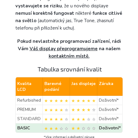
vystavujete se riziku
, že u nového displaye
nemusí korektně fungovat
některé
funkce citlivé
na světlo
(automatický jas, True Tone, zhasnutí
telefonu při přiložení k uchu).
Pokud nevlastníte programovací zařízení, rádi
Vám
Váš display přeprogramujeme
na našem
kontaktním místě.
Tabulka srovnání kvalit
Kvalita
Barevné
Jas displeje
Záruka
LCD
podání
Refurbished
Doživotní*
PREMIUM
Doživotní*
STANDARD
Doživotní*
BASIC
Doživotní*
*Více informací o doživotní záruce