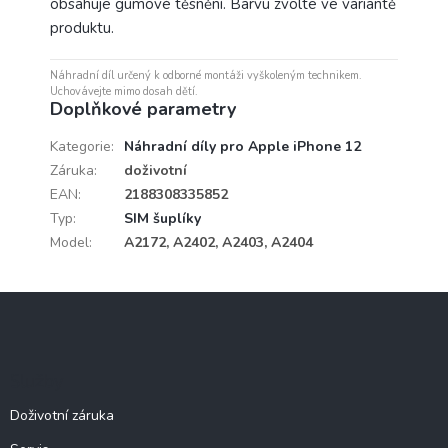
obsahuje gumové těsnění. Barvu zvolte ve variantě
produktu.
Náhradní díl určený k odborné montáži vyškoleným technikem.
Uchovávejte mimo dosah dětí.
Doplňkové parametry
Kategorie
:
Náhradní díly pro Apple iPhone 12
Záruka
:
doživotní
EAN
:
2188308335852
Typ
:
SIM šuplíky
Model
:
A2172, A2402, A2403, A2404
Z
á
p
a
Služby
t
í
Doživotní záruka