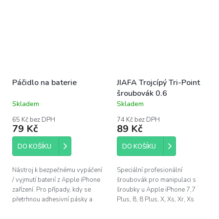
Páčidlo na baterie
JIAFA Trojcípý Tri-Point
šroubovák 0.6
Skladem
Skladem
Průměrné
Průměrné
hodnocení
hodnocení
65 Kč bez DPH
74 Kč bez DPH
produktu
produktu
79 Kč
89 Kč
je
je
4,4
4,1
DO KOŠÍKU
DO KOŠÍKU
z
z
5
5
hvězdiček.
hvězdiček.
Nástroj k bezpečnému vypáčení
Speciální profesionální
/ vyjmutí baterií z Apple iPhone
šroubovák pro manipulaci s
zařízení. Pro případy, kdy se
šroubky u Apple iPhone 7,7
přetrhnou adhesivní pásky a
Plus, 8, 8 Plus, X, Xs, Xr, Xs
zůstanou pod baterií.
Max a Apple Watch (Tri-wing /
Tri-point). Protáčející konec