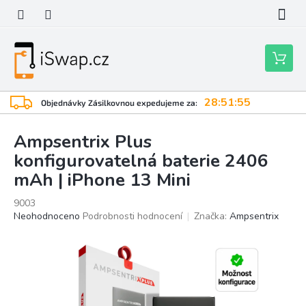
Přejít
na
obsah
Nákupní
košík
28:51:54
Objednávky Zásilkovnou expedujeme za:
Ampsentrix Plus
konfigurovatelná baterie 2406
mAh | iPhone 13 Mini
9003
Průměrné
Neohodnoceno
Podrobnosti hodnocení
Značka:
Ampsentrix
hodnocení
produktu
je
0,0
z
5