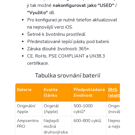
ji tak možné
nakonfigurovat jako "USED"
/
"Využito"
díl.
Pro konfiguraci je nutné telefon aktualizovat
na nejnovější verzi iOS.
Šetrné k životnímu prostředí.
Předinstalované lepící pásky pod baterii.
Záruka dlouhé životnosti 365+.
CE, RoHs, PSE COMPLIANT a UN38.3
certifikace.
Tabulka srovnání baterií
Baterie
Kvalita
Předpokládaná
BMS
článku
životnost
(elektronika)
Originální
Originál
500–1000
Originální
Apple
(Apple)
cyklů*
(nová)
Ampsentrix
Nejlepší
600–800 cyklů
Nejmodernější
PRO
možná
a nejlepší
druhovýroba