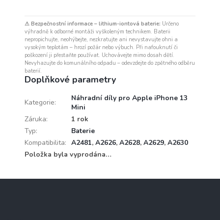
⚠ Bezpečnostní informace – lithium-iontová baterie:
Určeno
výhradně k odborné montáži vyškoleným technikem. Baterii
nepropichujte, neohýbejte, nezkratujte ani nevystavujte ohni a
vysokým teplotám – hrozí požár nebo výbuch. Při nafouknutí či
poškození ji přestaňte používat. Uchovávejte mimo dosah dětí.
Nevyhazujte do komunálního odpadu – odevzdejte do zpětného odběru
baterií.
Doplňkové parametry
Náhradní díly pro Apple iPhone 13
Kategorie
:
Mini
Záruka
:
1 rok
Typ
:
Baterie
Kompatibilita
:
A2481
,
A2626
,
A2628
,
A2629
,
A2630
Položka byla vyprodána…
Z
á
p
a