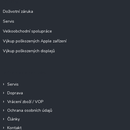
Služby
t
í
Doživotní záruka
Servis
Velkoobchodní spolupráce
Výkup poškozených Apple zařízení
Výkup poškozených displejů
Informace pro vás
Servis
Doprava
Vrácení zboží / VOP
Ochrana osobních údajů
Články
Kontakt