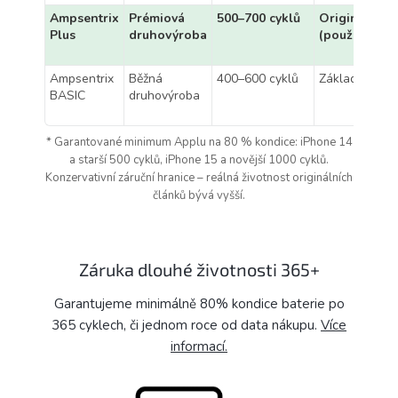
Ampsentrix
Prémiová
500–700 cyklů
Originální
Plus
druhovýroba
(použitá)
Ampsentrix
Běžná
400–600 cyklů
Základní
BASIC
druhovýroba
* Garantované minimum Applu na 80 % kondice: iPhone 14
a starší 500 cyklů, iPhone 15 a novější 1000 cyklů.
Konzervativní záruční hranice – reálná životnost originálních
článků bývá vyšší.
Záruka dlouhé životnosti 365+
Garantujeme minimálně 80% kondice baterie po
365 cyklech, či jednom roce od data nákupu.
Více
informací.