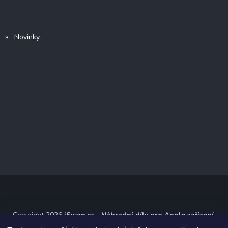
» Novinky
Copyright 2026
iSwap.cz - Náhradní díly pro Apple zařízení
.
Všechna práva vyhrazena.