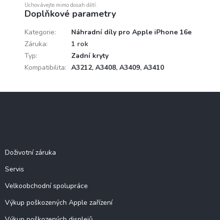
Uchovávejte mimo dosah dětí.
Doplňkové parametry
Kategorie
:
Náhradní díly pro Apple iPhone 16e
Záruka
:
1 rok
Typ
:
Zadní kryty
Kompatibilita
:
A3212
,
A3408
,
A3409
,
A3410
Z
á
p
a
Služby
t
í
Doživotní záruka
Servis
Velkoobchodní spolupráce
Výkup poškozených Apple zařízení
Výkup poškozených displejů