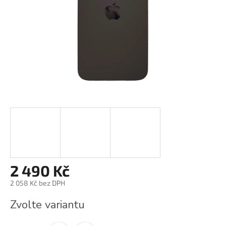
2 490 Kč
2 058 Kč bez DPH
Měrná
Zvolte variantu
cena: