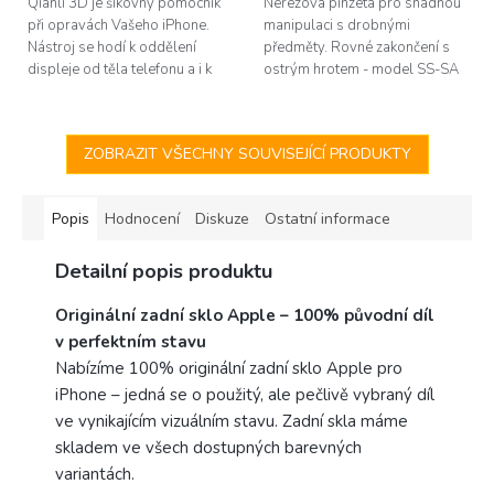
Qianli 3D je šikovný pomocník
Nerezová pinzeta pro snadnou
při opravách Vašeho iPhone.
manipulaci s drobnými
Nástroj se hodí k oddělení
předměty. Rovné zakončení s
displeje od těla telefonu a i k
ostrým hrotem - model SS-SA
dalším činostem, jako je čistění
SR. Délka 140mm.
od těsnění apod.
ZOBRAZIT VŠECHNY SOUVISEJÍCÍ PRODUKTY
Popis
Hodnocení
Diskuze
Ostatní informace
Detailní popis produktu
Originální zadní sklo Apple – 100% původní díl
v perfektním stavu
Nabízíme 100% originální zadní sklo Apple pro
iPhone – jedná se o použitý, ale pečlivě vybraný díl
ve vynikajícím vizuálním stavu. Zadní skla máme
skladem ve všech dostupných barevných
variantách.