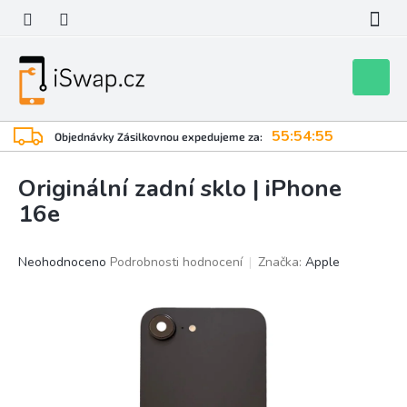
Přejít
na
obsah
Nákupní
košík
55:54:54
Objednávky Zásilkovnou expedujeme za:
Originální zadní sklo | iPhone
16e
Průměrné
Neohodnoceno
Podrobnosti hodnocení
Značka:
Apple
hodnocení
produktu
je
0,0
z
5
hvězdiček.