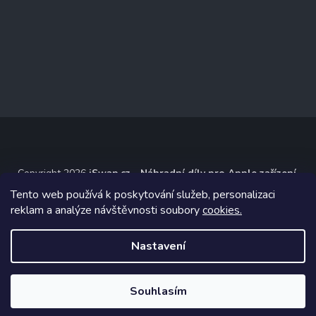
Copyright 2026
iSwap.cz - Náhradní díly pro Apple zařízení
.
Všechna práva vyhrazena.
Tento web používá k poskytování služeb, personalizaci
reklam a analýze návštěvnosti soubory
cookies.
Grafický návrh vytvořil a na Shoptet implementoval
Tomáš Hlad
&
Shoptetak.cz
.
Nastavení
Vytvořil Shoptet
Souhlasím