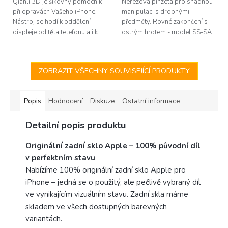
Qianli 3D je šikovný pomocník
Nerezová pinzeta pro snadnou
při opravách Vašeho iPhone.
manipulaci s drobnými
Nástroj se hodí k oddělení
předměty. Rovné zakončení s
displeje od těla telefonu a i k
ostrým hrotem - model SS-SA
dalším činostem, jako je čistění
SR. Délka 140mm.
od těsnění apod.
ZOBRAZIT VŠECHNY SOUVISEJÍCÍ PRODUKTY
Popis
Hodnocení
Diskuze
Ostatní informace
Detailní popis produktu
Originální zadní sklo Apple – 100% původní díl
v perfektním stavu
Nabízíme 100% originální zadní sklo Apple pro
iPhone – jedná se o použitý, ale pečlivě vybraný díl
ve vynikajícím vizuálním stavu. Zadní skla máme
skladem ve všech dostupných barevných
variantách.