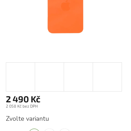
2 490 Kč
2 058 Kč bez DPH
Měrná
Zvolte variantu
cena: