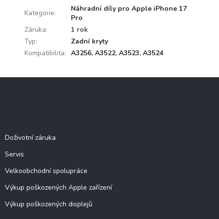
Náhradní díly pro Apple iPhone 17
Kategorie
:
Pro
Záruka
:
1 rok
Typ
:
Zadní kryty
Kompatibilita
:
A3256
,
A3522
,
A3523
,
A3524
Z
á
p
a
Služby
t
í
Doživotní záruka
Servis
Velkoobchodní spolupráce
Výkup poškozených Apple zařízení
Výkup poškozených displejů