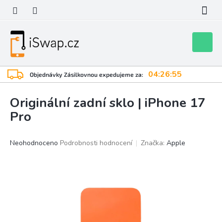
Přejít
na
obsah
Nákupní
košík
04:26:55
Objednávky Zásilkovnou expedujeme za:
Originální zadní sklo | iPhone 17
Pro
Průměrné
Neohodnoceno
Podrobnosti hodnocení
Značka:
Apple
hodnocení
produktu
je
0,0
z
5
hvězdiček.