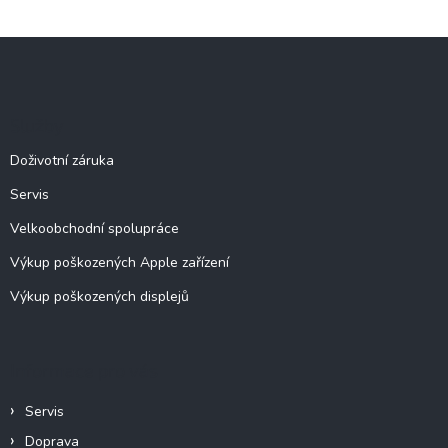
Z
á
p
a
Služby
t
í
Doživotní záruka
Servis
Velkoobchodní spolupráce
Výkup poškozených Apple zařízení
Výkup poškozených displejů
Informace pro vás
Servis
Doprava