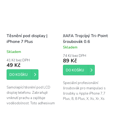
Těsnění pod display |
JIAFA Trojcípý Tri-Point
iPhone 7 Plus
šroubovák 0.6
Skladem
Průměrné
Skladem
hodnocení
74 Kč bez DPH
produktu
89 Kč
41 Kč bez DPH
je
49 Kč
4,1
DO KOŠÍKU
z
DO KOŠÍKU
5
hvězdiček.
Speciální profesionální
Samolepící těsnění pod LCD
šroubovák pro manipulaci s
displej telefonu. Zabraňujě
šroubky u Apple iPhone 7,7
vniknutí prachu a zajišťuje
Plus, 8, 8 Plus, X, Xs, Xr, Xs
voděodolnost. Toto adhesivum
Max a Apple Watch (Tri-wing /
je vhodné vyměnit po každé
Tri-point). Protáčející konec
opravě telefonu. Pro výměnu u
rukojeti...