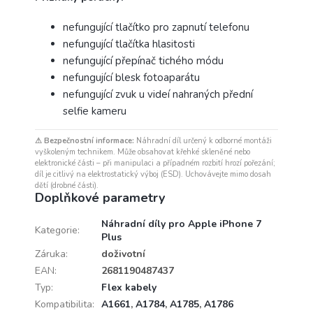
nefungující tlačítko pro zapnutí telefonu
nefungující tlačítka hlasitosti
nefungující přepínač tichého módu
nefungující blesk fotoaparátu
nefungující zvuk u videí nahraných přední
selfie kameru
⚠ Bezpečnostní informace:
Náhradní díl určený k odborné montáži
vyškoleným technikem. Může obsahovat křehké skleněné nebo
elektronické části – při manipulaci a případném rozbití hrozí pořezání;
díl je citlivý na elektrostatický výboj (ESD). Uchovávejte mimo dosah
dětí (drobné části).
Doplňkové parametry
Náhradní díly pro Apple iPhone 7
Kategorie
:
Plus
Záruka
:
doživotní
EAN
:
2681190487437
Typ
:
Flex kabely
Kompatibilita
:
A1661
,
A1784
,
A1785
,
A1786