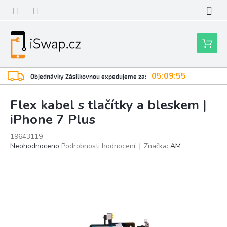
Přejít
na
obsah
Nákupní
košík
05:09:55
Objednávky Zásilkovnou expedujeme za:
Flex kabel s tlačítky a bleskem |
iPhone 7 Plus
19643119
Průměrné
Neohodnoceno
Podrobnosti hodnocení
Značka:
AM
hodnocení
produktu
je
0,0
z
5
hvězdiček.