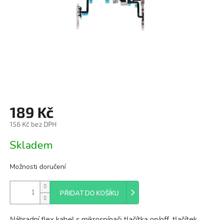
189 Kč
156 Kč bez DPH
Měrná
Skladem
cena:
Možnosti doručení
PŘIDAT DO KOŠÍKU
Náhradní flex kabel s mikrospínači tlačítka on/off, tlačítek