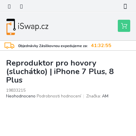
Přejít
na
obsah
Nákupní
košík
41:32:54
Objednávky Zásilkovnou expedujeme za:
Reproduktor pro hovory
(sluchátko) | iPhone 7 Plus, 8
Plus
19833215
Průměrné
Neohodnoceno
Podrobnosti hodnocení
Značka:
AM
hodnocení
produktu
je
0,0
z
5