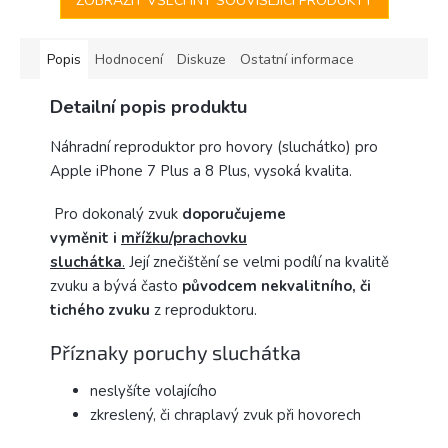
ZOBRAZIT VŠECHNY SOUVISEJÍCÍ PRODUKTY
Popis
Hodnocení
Diskuze
Ostatní informace
Detailní popis produktu
Náhradní reproduktor pro hovory (sluchátko) pro
Apple iPhone 7 Plus a 8 Plus, vysoká kvalita.
Pro dokonalý zvuk
doporučujeme
vyměnit i
mřížku/prachovku
sluchátka
.
Její znečištění se velmi podílí na kvalitě
zvuku a bývá často
původcem nekvalitního, či
tichého zvuku
z reproduktoru.
Příznaky poruchy sluchátka
neslyšíte volajícího
zkreslený, či chraplavý zvuk při hovorech