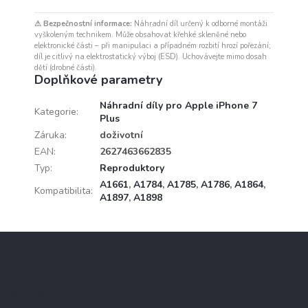
⚠ Bezpečnostní informace:
Náhradní díl určený k odborné montáži
vyškoleným technikem. Může obsahovat křehké skleněné nebo
elektronické části – při manipulaci a případném rozbití hrozí pořezání;
díl je citlivý na elektrostatický výboj (ESD). Uchovávejte mimo dosah
dětí (drobné části).
Doplňkové parametry
Náhradní díly pro Apple iPhone 7
Kategorie
:
Plus
Záruka
:
doživotní
EAN
:
2627463662835
Typ
:
Reproduktory
A1661
,
A1784
,
A1785
,
A1786
,
A1864
,
Kompatibilita
:
A1897
,
A1898
Z
á
p
a
Služby
t