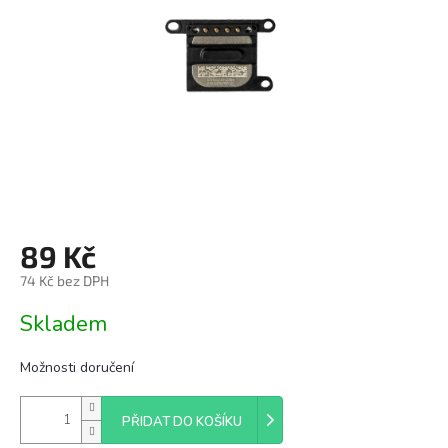
hvězdiček.
89 Kč
74 Kč bez DPH
Měrná
Skladem
cena:
Možnosti doručení
PŘIDAT DO KOŠÍKU