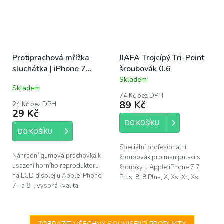
Protiprachová mřížka
JIAFA Trojcípý Tri-Point
sluchátka | iPhone 7
šroubovák 0.6
Plus, 8 Plus
Skladem
Průměrné
Skladem
hodnocení
74 Kč bez DPH
produktu
89 Kč
24 Kč bez DPH
je
29 Kč
4,1
DO KOŠÍKU
z
DO KOŠÍKU
5
hvězdiček.
Speciální profesionální
Náhradní gumová prachovka k
šroubovák pro manipulaci s
usazení horního reproduktoru
šroubky u Apple iPhone 7,7
na LCD displej u Apple iPhone
Plus, 8, 8 Plus, X, Xs, Xr, Xs
7+ a 8+, vysoká kvalita.
Max a Apple Watch (Tri-wing /
Tri-point). Protáčející konec
rukojeti...