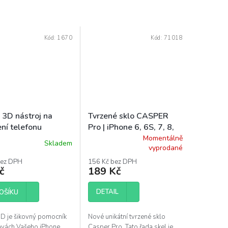
Kód:
1670
Kód:
71018
i 3D nástroj na
Tvrzené sklo CASPER
ení telefonu
Pro | iPhone 6, 6S, 7, 8,
SE 2, SE 3
Momentálně
Skladem
Průměrné
vyprodané
hodnocení
bez DPH
156 Kč bez DPH
produktu
č
189 Kč
je
5,0
DETAIL
OŠÍKU
z
5
hvězdiček.
3D je šikovný pomocník
Nové unikátní tvrzené sklo
avách Vašeho iPhone.
Casper Pro. Tato řada skel je