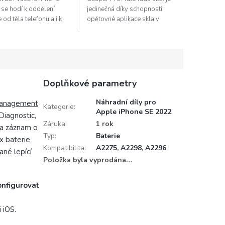
 se hodí k oddělení
jedinečná díky schopnosti
 od těla telefonu a i k
opětovné aplikace skla v
činostem, jako je čistění
případě špatného nainstalování.
ění apod.
Pokud se po instalaci objeví
pod...
Doplňkové parametry
Náhradní díly pro
management
Kategorie
:
Apple iPhone SE 2022
Diagnostic,
Záruka
:
1 rok
% a záznam o
Typ
:
Baterie
x baterie
Kompatibilita
:
A2275
,
A2298
,
A2296
ané lepící
Položka byla vyprodána…
nfigurovat
 iOS.