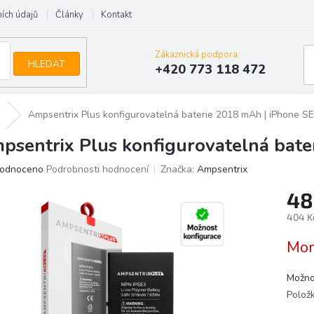
ích údajů
Články
Kontakt
Zákaznická podpora:
HLEDAT
+420 773 118 472
Ampsentrix Plus konfigurovatelná baterie 2018 mAh | iPhone S
psentrix Plus konfigurovatelná bate
ěrné
odnoceno
Podrobnosti hodnocení
Značka:
Ampsentrix
ocení
48
uktu
404 K
Měrn
Mom
cena:
iček.
Možno
Polož