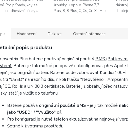
ení. Pro případy, kdy se
šroubky u Apple iPhone 7,7
Nástroj
rhnou adhesivní pásky a
Plus, 8, 8 Plus, X, Xs, Xr, Xs Max
displeje
nou pod baterií.
a Apple Watch (Tri-wing / Tri-
dalším 
point). Protáčející konec
od těsn
rukojeti...
pis
Hodnocení
Diskuze
Ostatní informace
etailní popis produktu
psentrix Plus baterie používají originální použitý
BMS (Battery 
stem).
Baterii je tak možné po opravě nakonfigurovat přes Apple 
ejně jako originální baterii. Baterie bude zobrazovat Kondici 100
užití "USED" náhradního dílu, nikoli hlášku "Neověřeno". Ampsentri
jí CE, RoHs a UN 38.3 certifikace. Baterie již obsahují předinstalov
sky, stačí je vložit do telefonu.
Baterie používá
originální použité BMS
- je ji tak možné
nako
jako "USED"
/
"Využito"
díl.
Pro konfiguraci je nutné telefon aktualizovat na nejnovější verzi
Šetrné k životnímu prostředí.