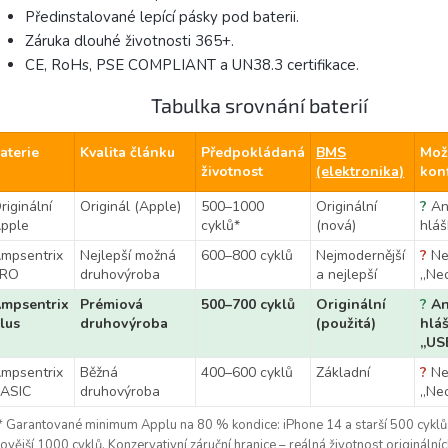
Předinstalované lepící pásky pod baterii.
Záruka dlouhé životnosti 365+.
CE, RoHs, PSE COMPLIANT a UN38.3 certifikace.
Tabulka srovnání baterií
aterie
Kvalita článku
Předpokládaná
BMS
Mož
životnost
(elektronika)
kon
riginální
Originál (Apple)
500–1000
Originální
?
An
pple
cyklů*
(nová)
hláš
mpsentrix
Nejlepší možná
600–800 cyklů
Nejmodernější
?
Ne
PRO
druhovýroba
a nejlepší
„Ne
mpsentrix
Prémiová
500–700 cyklů
Originální
?
An
lus
druhovýroba
(použitá)
hlá
„US
mpsentrix
Běžná
400–600 cyklů
Základní
?
Ne
ASIC
druhovýroba
„Ne
* Garantované minimum Applu na 80 % kondice: iPhone 14 a starší 500 cyklů
ovější 1000 cyklů. Konzervativní záruční hranice – reálná životnost originální