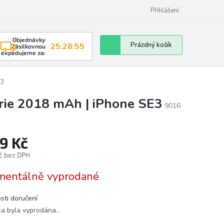
Přihlášení
Objednávky
Nákupní
Prázdný košík
25:28:54
Zásilkovnou
expedujeme za:
košík
E3
rie 2018 mAh | iPhone SE3
9016
9 Kč
č bez DPH
á
entálně vyprodané
sti doručení
ka byla vyprodána…