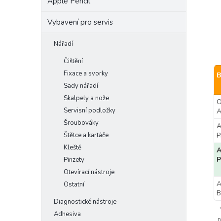
Apple Pencil
Vybavení pro servis
Nářadí
Čištění
Fixace a svorky
B
Sady nářadí
Skalpely a nože
O
Servisní podložky
A
Šroubováky
A
Štětce a kartáče
Kleště
A
P
Pinzety
Otevírací nástroje
A
Ostatní
B
Diagnostické nástroje
Adhesiva
n