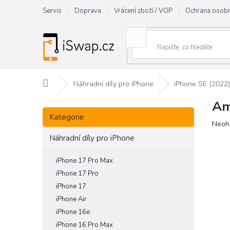
Přejít
Servis
Doprava
Vrácení zboží / VOP
Ochrana osobn
na
obsah
Domů
Náhradní díly pro iPhone
iPhone SE (2022)
Am
P
Přeskočit
o
Kategorie
kategorie
Prům
Neoh
s
hodn
t
Náhradní díly pro iPhone
prod
r
je
a
iPhone 17 Pro Max
0,0
n
z
iPhone 17 Pro
5
n
iPhone 17
hvězd
í
iPhone Air
p
iPhone 16e
a
iPhone 16 Pro Max
n