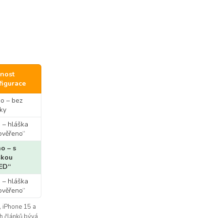
nost
figurace
o – bez
ky
 – hláška
ověřeno“
o – s
škou
ED“
 – hláška
ověřeno“
, iPhone 15 a
ch článků bývá