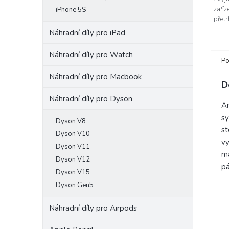
zaříz
iPhone 5S
přet
zůsta
Náhradní díly pro iPad
Náhradní díly pro Watch
Po
Náhradní díly pro Macbook
D
Náhradní díly pro Dyson
Am
sy
Dyson V8
st
Dyson V10
vy
Dyson V11
ma
Dyson V12
pá
Dyson V15
Dyson Gen5
Náhradní díly pro Airpods