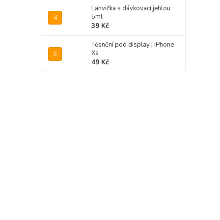
Lahvička s dávkovací jehlou
5ml
39 Kč
Těsnění pod display | iPhone
Xs
49 Kč