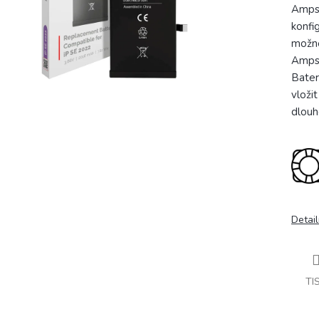
Ampse
konfi
možné 
Ampse
Bateri
vloži
dlouh
Detail
TI