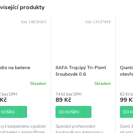
visející produkty
Kód:
16829043
Kód:
14337949
dlo na baterie
JIAFA Trojcípý Tri-Point
Qianl
šroubovák 0.6
otevř
Skladem
Skladem
ěrné
Průměrné
ocení
hodnocení
č bez DPH
74 Kč bez DPH
82 Kč 
uktu
produktu
 Kč
89 Kč
99 K
je
4,1
 KOŠÍKU
z
DO KOŠÍKU
DO K
5
diček.
hvězdiček.
roj k bezpečnému vypáčení
Speciální profesionální
Qianli 
mutí baterií z Apple iPhone
šroubovák pro manipulaci s
při opr