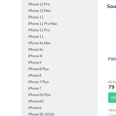
iPhone 12 Pro
Sou
iPhone 12 Mini
iPhone 12
iPhone 11 Pro Max
iPhone 11 Pro
iPhone 11
iPhone Xs Max
iPhone Xs
iPhone Xr
Páči
iPhone X
iPhone 8 Plus
Prům
iPhone 8
hodn
iPhone 7 Plus
65 K
prod
79
je
iPhone 7
4,4
iPhone 6S Plus
z
DO
iPhone 6S
5
hvěz
iPhone 6
Nást
iPhone SE (2016)
/ vyj