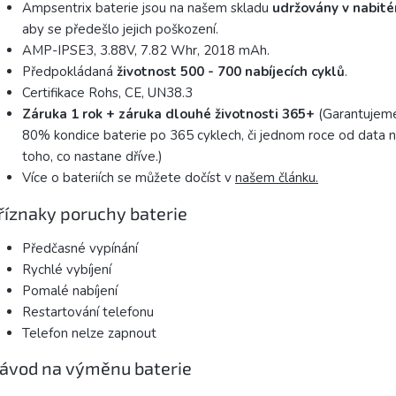
Ampsentrix baterie jsou na našem skladu
udržovány v nabit
aby se předešlo jejich poškození.
AMP-IPSE3, 3.88V, 7.82 Whr, 2018 mAh.
Předpokládaná
životnost 500 - 700 nabíjecích
cyklů
.
Certifikace Rohs, CE, UN38.3
Záruka 1 rok + záruka dlouhé životnosti 365+
(Garantujem
80% kondice baterie po 365 cyklech, či jednom roce od data n
toho, co nastane dříve.)
Více o bateriích se můžete dočíst v
našem článku.
říznaky poruchy baterie
Předčasné vypínání
Rychlé vybíjení
Pomalé nabíjení
Restartování telefonu
Telefon nelze zapnout
ávod na výměnu baterie