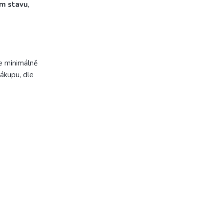
ém stavu
,
e minimálně
ákupu, dle