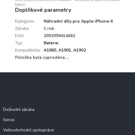
baterií.
Doplňkové parametry
Kategorie
:
Náhradní díly pro Apple iPhone X
Záruka
:
1 rok
EAN
:
2092099414682
Typ
:
Baterie
Kompatibilita
:
A1865
,
A1901
,
A1902
Položka byla vyprodána…
Z
á
p
a
Služby
t
í
Doživotní záruka
Servis
Velkoobchodní spolupráce