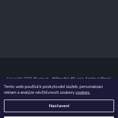
Copyright 2026
iSwap.cz - Náhradní díly pro Apple zařízení
.
Všechna práva vyhrazena.
Tento web používá k poskytování služeb, personalizaci
reklam a analýze návštěvnosti soubory
cookies.
Grafický návrh vytvořil a na Shoptet implementoval
Tomáš Hlad
&
Shoptetak.cz
.
Nastavení
Vytvořil Shoptet