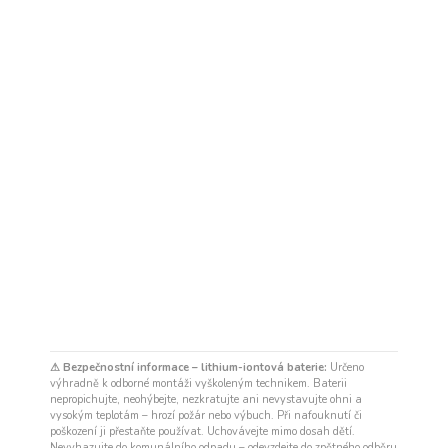
⚠ Bezpečnostní informace – lithium-iontová baterie:
Určeno
výhradně k odborné montáži vyškoleným technikem. Baterii
nepropichujte, neohýbejte, nezkratujte ani nevystavujte ohni a
vysokým teplotám – hrozí požár nebo výbuch. Při nafouknutí či
poškození ji přestaňte používat. Uchovávejte mimo dosah dětí.
Nevyhazujte do komunálního odpadu – odevzdejte do zpětného odběru