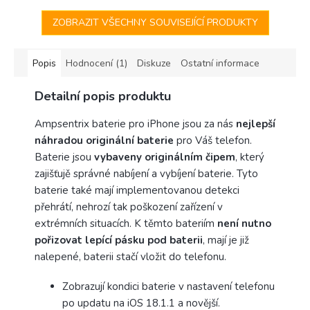
instalaci objeví pod...
ZOBRAZIT VŠECHNY SOUVISEJÍCÍ PRODUKTY
Popis
Hodnocení (1)
Diskuze
Ostatní informace
Detailní popis produktu
Ampsentrix baterie pro iPhone jsou za nás
nejlepší
náhradou originální baterie
pro Váš telefon.
Baterie jsou
vybaveny originálním čipem
, který
zajišťujě správné nabíjení a vybíjení baterie. Tyto
baterie také mají implementovanou detekci
přehrátí, nehrozí tak poškození zařízení v
extrémních situacích. K těmto bateriím
není
nutno
pořizovat lepící pásku pod baterii
, mají je již
nalepené, baterii stačí vložit do telefonu.
Zobrazují kondici baterie v nastavení telefonu
po updatu na iOS 18.1.1 a novější.