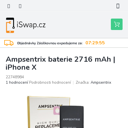
Přejít
na
obsah
Nákupní
košík
07:29:54
Objednávky Zásilkovnou expedujeme za:
Ampsentrix baterie 2716 mAh |
iPhone X
22748984
Průměrné
1 hodnocení
Podrobnosti hodnocení
Značka:
Ampsentrix
hodnocení
produktu
je
5,0
z
5
hvězdiček.