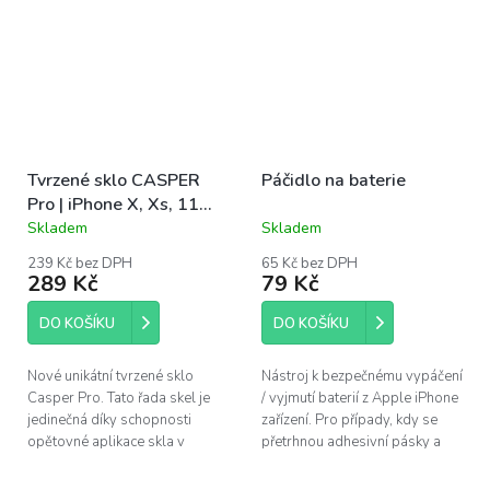
Tvrzené sklo CASPER
Páčidlo na baterie
Pro | iPhone X, Xs, 11
Pro
Skladem
Skladem
Průměrné
Průměrné
hodnocení
hodnocení
239 Kč bez DPH
65 Kč bez DPH
produktu
produktu
289 Kč
79 Kč
je
je
5,0
4,4
DO KOŠÍKU
DO KOŠÍKU
z
z
5
5
hvězdiček.
hvězdiček.
Nové unikátní tvrzené sklo
Nástroj k bezpečnému vypáčení
Casper Pro. Tato řada skel je
/ vyjmutí baterií z Apple iPhone
jedinečná díky schopnosti
zařízení. Pro případy, kdy se
opětovné aplikace skla v
přetrhnou adhesivní pásky a
případě špatného
zůstanou pod baterií.
nainstalování. Pokud se po