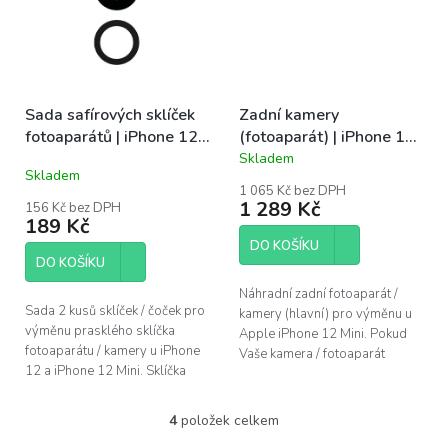
Sada safírových sklíček
Zadní kamery
fotoaparátů | iPhone 12,
(fotoaparát) | iPhone 12
12 Mini
Mini
Skladem
Průměrné
Skladem
hodnocení
1 065 Kč bez DPH
produktu
1 289 Kč
156 Kč bez DPH
je
189 Kč
5,0
DO KOŠÍKU
z
DO KOŠÍKU
5
hvězdiček.
Náhradní zadní fotoaparát /
Sada 2 kusů sklíček / čoček pro
kamery (hlavní) pro výměnu u
výměnu prasklého sklíčka
Apple iPhone 12 Mini. Pokud
fotoaparátu / kamery u iPhone
Vaše kamera / fotoaparát
12 a iPhone 12 Mini. Sklíčka
nezaostřuje, či nelze zoomovat,
jsou vyrobena z safíru, stejně
bývá chybný právě tento díl....
jako originální díl....
4
položek celkem
O
v