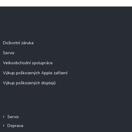
l
Z
á
á
d
p
a
c
a
Služby
í
t
p
í
Doživotní záruka
r
v
Servis
k
y
Velkoobchodní spolupráce
v
ý
Výkup poškozených Apple zařízení
p
Výkup poškozených displejů
i
s
u
Informace pro vás
Servis
Doprava