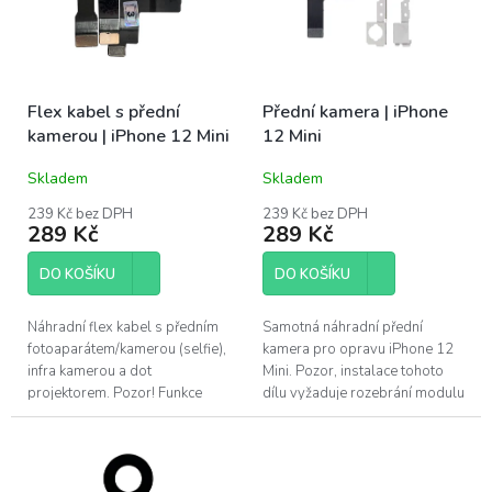
s
u
p
k
r
t
o
ů
Flex kabel s přední
Přední kamera | iPhone
d
kamerou | iPhone 12 Mini
12 Mini
u
k
Skladem
Skladem
t
ů
239 Kč bez DPH
239 Kč bez DPH
289 Kč
289 Kč
DO KOŠÍKU
DO KOŠÍKU
Náhradní flex kabel s předním
Samotná náhradní přední
fotoaparátem/kamerou (selfie),
kamera pro opravu iPhone 12
infra kamerou a dot
Mini. Pozor, instalace tohoto
projektorem. Pozor! Funkce
dílu vyžaduje rozebrání modulu
Face ID nebude po výměně
s přední kamerou, DOT
funkční. Pro výměnu u Apple
projektorem a infra kamerou.
iPhone 12 Mini....
Pro výměnu u...