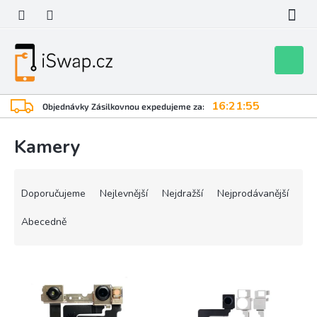
Přejít
na
obsah
Nákupní
košík
16:21:55
Objednávky Zásilkovnou expedujeme za:
Kamery
Ř
a
Doporučujeme
Nejlevnější
Nejdražší
Nejprodávanější
z
e
Abecedně
n
í
V
p
ý
r
p
o
i
d