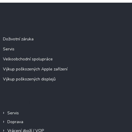
l
Z
á
á
d
p
a
c
a
Služby
í
t
p
í
Doživotní záruka
r
v
Servis
k
y
Velkoobchodní spolupráce
v
ý
Výkup poškozených Apple zařízení
p
Výkup poškozených displejů
i
s
u
Informace pro vás
Servis
Doprava
Vrácení zboží / VOP