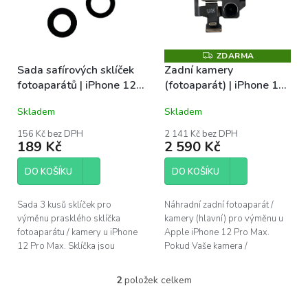
s
u
p
k
r
t
o
ZDARMA
Z
ů
D
Sada safírových sklíček
Zadní kamery
d
A
fotoaparátů | iPhone 12
(fotoaparát) | iPhone 12
u
R
M
Pro Max
Pro Max
k
A
Skladem
Skladem
t
ů
156 Kč bez DPH
2 141 Kč bez DPH
189 Kč
2 590 Kč
DO KOŠÍKU
DO KOŠÍKU
Sada 3 kusů sklíček pro
Náhradní zadní fotoaparát /
výměnu prasklého sklíčka
kamery (hlavní) pro výměnu u
fotoaparátu / kamery u iPhone
Apple iPhone 12 Pro Max.
12 Pro Max. Sklíčka jsou
Pokud Vaše kamera /
vyrobena ze safíru, stejně jako
fotoaparát nezaostřuje, či nelze
originální sklíčka....
zoomovat, bývá chybný právě
2
položek celkem
O
tento díl....
v