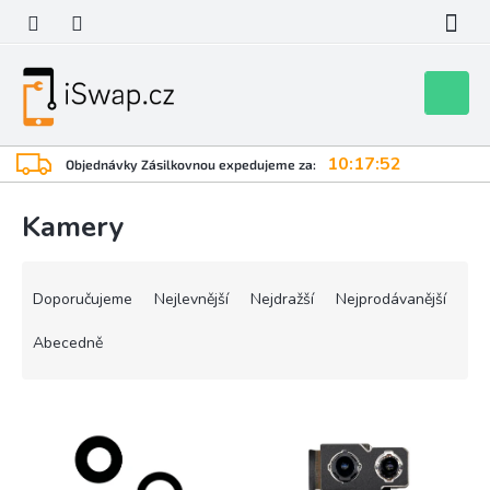
Přejít
na
obsah
Nákupní
košík
10:17:51
Objednávky Zásilkovnou expedujeme za:
Kamery
Ř
a
Doporučujeme
Nejlevnější
Nejdražší
Nejprodávanější
z
e
Abecedně
n
í
V
p
ý
r
p
o
i
d