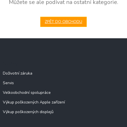
Můžete se ale podívat na ostatní kategorie.
ZPĚT DO OBCHODU
Z
á
p
a
Služby
t
í
Doživotní záruka
Servis
Velkoobchodní spolupráce
Výkup poškozených Apple zařízení
Výkup poškozených displejů