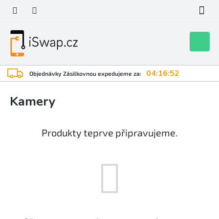
Přejít
na
obsah
Nákupní
košík
04:16:51
Objednávky Zásilkovnou expedujeme za:
Kamery
Produkty teprve připravujeme.