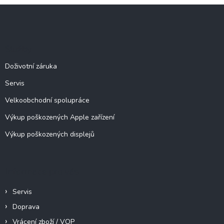
l
Z
á
á
d
p
a
c
a
Služby
í
t
p
í
Doživotní záruka
r
v
Servis
k
y
Velkoobchodní spolupráce
v
ý
Výkup poškozených Apple zařízení
p
Výkup poškozených displejů
i
s
u
Informace pro vás
Servis
Doprava
Vrácení zboží / VOP