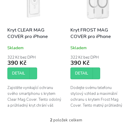
s
u
p
k
r
t
o
ů
Kryt CLEAR MAG
Kryt FROST MAG
d
COVER pro iPhone
COVER pro iPhone
u
k
Skladem
Skladem
t
ů
322 Kč bez DPH
322 Kč bez DPH
390 Kč
390 Kč
DETAIL
DETAIL
Zajistěte vynikající ochranu
Dodejte svému telefonu
svého smartphonu s krytem
stylový vzhled a maximální
Clear Mag Cover. Tento odolný
ochranu s krytem Frost Mag
a průhledný kryt chrání váš
Cover. Tento matný průhledný
telefon před nárazy a škrábanci,
kryt kombinuje robustní
zatímco podporuje inovativní...
materiály s inovativní
2
položek celkem
O
technologií MagSafe, což...
v