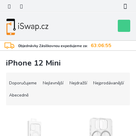
Přejít
na
obsah
Nákupní
košík
63:06:55
Objednávky Zásilkovnou expedujeme za:
iPhone 12 Mini
Ř
a
Doporučujeme
Nejlevnější
Nejdražší
Nejprodávanější
z
e
Abecedně
n
í
V
p
ý
r
p
o
i
d