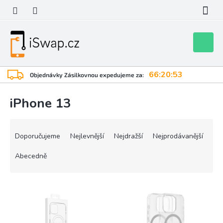
Přejít
na
obsah
Nákupní
košík
66:20:53
Objednávky Zásilkovnou expedujeme za:
iPhone 13
Ř
a
Doporučujeme
Nejlevnější
Nejdražší
Nejprodávanější
z
e
Abecedně
n
í
V
p
ý
r
p
o
i
d