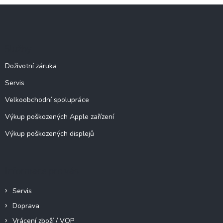
l
Z
á
á
d
p
a
c
a
Služby
í
t
p
í
Doživotní záruka
r
v
Servis
k
y
Velkoobchodní spolupráce
v
ý
Výkup poškozených Apple zařízení
p
Výkup poškozených displejů
i
s
u
Informace pro vás
Servis
Doprava
Vrácení zboží / VOP