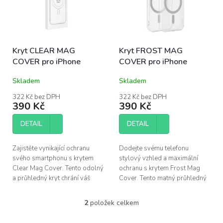
s
u
p
k
r
t
o
ů
Kryt CLEAR MAG
Kryt FROST MAG
d
COVER pro iPhone
COVER pro iPhone
u
k
Skladem
Skladem
t
ů
322 Kč bez DPH
322 Kč bez DPH
390 Kč
390 Kč
DETAIL
DETAIL
Zajistěte vynikající ochranu
Dodejte svému telefonu
svého smartphonu s krytem
stylový vzhled a maximální
Clear Mag Cover. Tento odolný
ochranu s krytem Frost Mag
a průhledný kryt chrání váš
Cover. Tento matný průhledný
telefon před nárazy a škrábanci,
kryt kombinuje robustní
zatímco podporuje inovativní...
materiály s inovativní
2
položek celkem
O
technologií MagSafe, což...
v