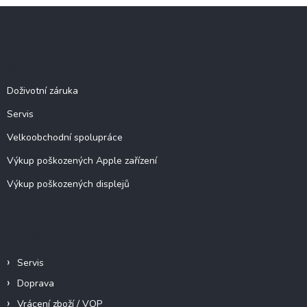
l
Z
á
á
d
p
a
c
a
Služby
í
t
p
í
Doživotní záruka
r
v
Servis
k
y
Velkoobchodní spolupráce
v
ý
Výkup poškozených Apple zařízení
p
Výkup poškozených displejů
i
s
u
Informace pro vás
Servis
Doprava
Vrácení zboží / VOP