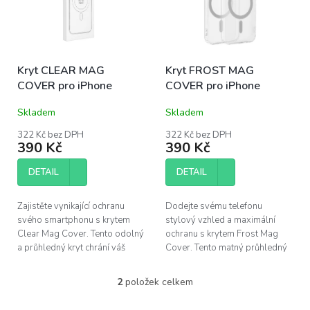
s
u
p
k
r
t
o
ů
Kryt CLEAR MAG
Kryt FROST MAG
d
COVER pro iPhone
COVER pro iPhone
u
k
Skladem
Skladem
t
ů
322 Kč bez DPH
322 Kč bez DPH
390 Kč
390 Kč
DETAIL
DETAIL
Zajistěte vynikající ochranu
Dodejte svému telefonu
svého smartphonu s krytem
stylový vzhled a maximální
Clear Mag Cover. Tento odolný
ochranu s krytem Frost Mag
a průhledný kryt chrání váš
Cover. Tento matný průhledný
telefon před nárazy a škrábanci,
kryt kombinuje robustní
zatímco podporuje inovativní...
materiály s inovativní
2
položek celkem
O
technologií MagSafe, což...
v