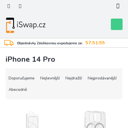
Přejít
na
obsah
Nákupní
košík
57:51:55
Objednávky Zásilkovnou expedujeme za:
iPhone 14 Pro
Ř
a
Doporučujeme
Nejlevnější
Nejdražší
Nejprodávanější
z
e
Abecedně
n
í
V
p
ý
r
p
o
i
d