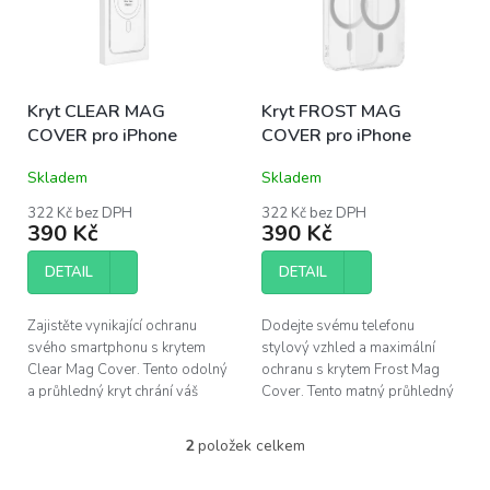
s
u
p
k
r
t
o
ů
Kryt CLEAR MAG
Kryt FROST MAG
d
COVER pro iPhone
COVER pro iPhone
u
k
Skladem
Skladem
t
ů
322 Kč bez DPH
322 Kč bez DPH
390 Kč
390 Kč
DETAIL
DETAIL
Zajistěte vynikající ochranu
Dodejte svému telefonu
svého smartphonu s krytem
stylový vzhled a maximální
Clear Mag Cover. Tento odolný
ochranu s krytem Frost Mag
a průhledný kryt chrání váš
Cover. Tento matný průhledný
telefon před nárazy a škrábanci,
kryt kombinuje robustní
zatímco podporuje inovativní...
materiály s inovativní
2
položek celkem
O
technologií MagSafe, což...
v