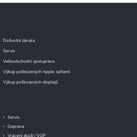
l
Z
á
á
d
p
a
c
a
Služby
í
t
p
í
Doživotní záruka
r
v
Servis
k
y
Velkoobchodní spolupráce
v
ý
Výkup poškozených Apple zařízení
p
Výkup poškozených displejů
i
s
u
Informace pro vás
Servis
Doprava
Vrácení zboží / VOP