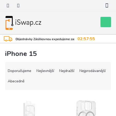
Přejít
na
obsah
Nákupní
košík
02:57:55
Objednávky Zásilkovnou expedujeme za:
iPhone 15
Ř
a
Doporučujeme
Nejlevnější
Nejdražší
Nejprodávanější
z
e
Abecedně
n
í
V
p
ý
r
p
o
i
d