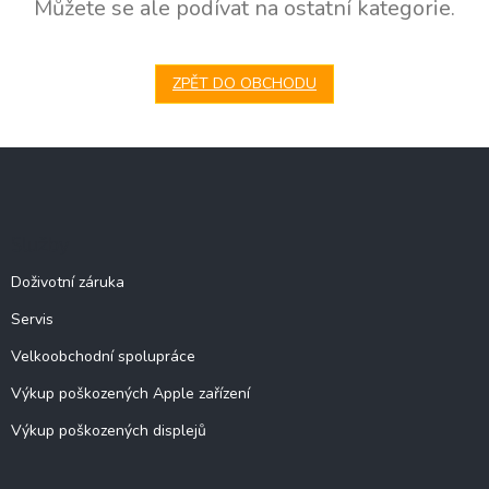
Můžete se ale podívat na ostatní kategorie.
ZPĚT DO OBCHODU
Z
á
p
a
Služby
t
í
Doživotní záruka
Servis
Velkoobchodní spolupráce
Výkup poškozených Apple zařízení
Výkup poškozených displejů