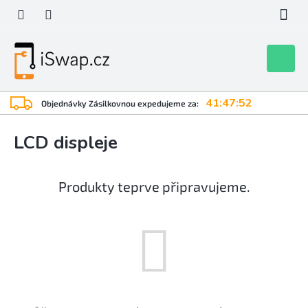
Přejít
na
obsah
Nákupní
košík
41:47:51
Objednávky Zásilkovnou expedujeme za:
LCD displeje
Produkty teprve připravujeme.