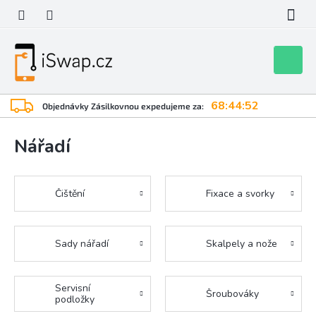
Přejít
na
obsah
Nákupní
košík
68:44:52
Objednávky Zásilkovnou expedujeme za:
Nářadí
Čištění
Fixace a svorky
Sady nářadí
Skalpely a nože
Servisní
Šroubováky
podložky