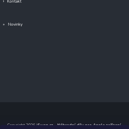
Kontakt
» Novinky
Copyright 2026
iSwap.cz - Náhradní díly pro Apple zařízení
.