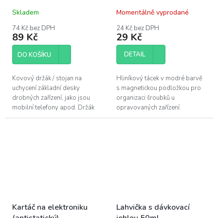
Skladem
Momentálně vyprodané
74 Kč bez DPH
24 Kč bez DPH
89 Kč
29 Kč
DETAIL
DO KOŠÍKU
Kovový držák / stojan na
Hliníkový tácek v modré barvě
uchycení základní desky
s magnetickou podložkou pro
drobných zařízení, jako jsou
organizaci šroubků u
mobilní telefony apod. Držák
opravovaných zařízení.
se používá pro fixaci základní
Velikost 10,8 x 9 x 1,3cm.
desky při opravách základní
desky,...
Kartáč na elektroniku
Lahvička s dávkovací
(antistatický)
jehlou 50ml