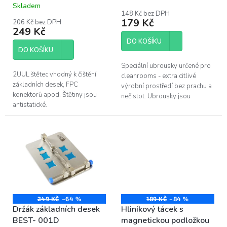
Skladem
hodnocení
t
148 Kč bez DPH
produktu
ů
179 Kč
206 Kč bez DPH
je
249 Kč
4,5
DO KOŠÍKU
z
DO KOŠÍKU
5
hvězdiček.
Speciální ubrousky určené pro
2UUL štětec vhodný k čištění
cleanrooms - extra citlivé
základních desek, FPC
výrobní prostředí bez prachu a
konektorů apod. Štětiny jsou
nečistot. Ubrousky jsou
antistatické.
vyrobeny z velmi jemného
vlákna a nezanechávají za
sebou stopy....
249 KČ
–64 %
189 KČ
–84 %
Držák základních desek
Hliníkový tácek s
BEST- 001D
magnetickou podložkou