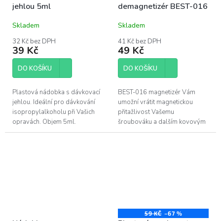
jehlou 5ml
demagnetizér BEST-016
Skladem
Skladem
32 Kč bez DPH
41 Kč bez DPH
39 Kč
49 Kč
DO KOŠÍKU
DO KOŠÍKU
Plastová nádobka s dávkovací
BEST-016 magnetizér Vám
jehlou. Ideální pro dávkování
umožní vrátit magnetickou
isopropylalkoholu při Vašich
přitažlivost Vašemu
opravách. Objem 5ml.
šroubováku a dalším kovovým
nástrojům. Zároveň je možné
demagnetizovat kovové
nástroje, pro případ...
59 KČ
–67 %