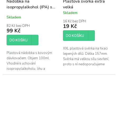
Nádobka na
Plastová svorka extra
isopropylalkohol (IPA) s
velká
dávkovačem
Skladem
Průměrné
Skladem
hodnocení
16 Kč bez DPH
produktu
19 Kč
82 Kč bez DPH
je
99 Kč
5,0
DO KOŠÍKU
z
DO KOŠÍKU
5
hvězdiček.
XXL plastová svěrka na fixaci
Plastová nádobka s kovovým
lepených dílů. Délka 157mm.
dávkovačem. Objem 100ml.
Svěrka má velkou sílu sevření,
Vhodné k uchování
proto s ní nedoporučujeme
isopropylalkoholu, lihu a
fixovat křehké komponenty.
podobných tekutin.