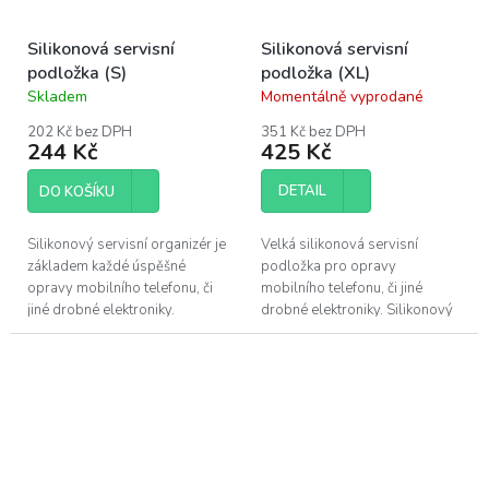
Silikonová servisní
Silikonová servisní
podložka (S)
podložka (XL)
Skladem
Momentálně vyprodané
Průměrné
Průměrné
hodnocení
hodnocení
202 Kč bez DPH
351 Kč bez DPH
produktu
produktu
244 Kč
425 Kč
je
je
5,0
4,5
DETAIL
DO KOŠÍKU
z
z
5
5
hvězdiček.
hvězdiček.
Silikonový servisní organizér je
Velká silikonová servisní
základem každé úspěšné
podložka pro opravy
opravy mobilního telefonu, či
mobilního telefonu, či jiné
jiné drobné elektroniky.
drobné elektroniky. Silikonový
Silikonový materiál zajišťuje
materiál zajišťuje nekluzký
nekluzký povrch, ze kterého již...
povrch. Podložka obsahuje
očíslovaná okénka,...