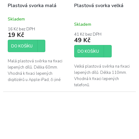
Plastová svorka malá
Plastová svorka velká
Skladem
Průměrné
Skladem
hodnocení
16 Kč bez DPH
produktu
19 Kč
41 Kč bez DPH
je
49 Kč
5,0
DO KOŠÍKU
z
DO KOŠÍKU
5
hvězdiček.
Malá plastová svěrka na fixaci
Velká plastová svěrka na fixaci
lepených dílů. Délka 60mm.
lepených dílů. Délka 110mm.
Vhodná k fixaci lepených
Vhodná k fixaci lepených
digitizérů u Apple iPad, či jiné
telefonů.
elektroniky.