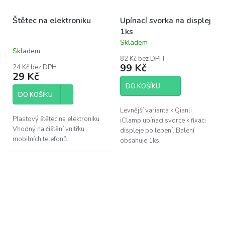
Štětec na elektroniku
Upínací svorka na displej
1ks
Skladem
Průměrné
Skladem
hodnocení
82 Kč bez DPH
produktu
99 Kč
24 Kč bez DPH
je
29 Kč
5,0
DO KOŠÍKU
z
DO KOŠÍKU
5
hvězdiček.
Levnější varianta k Qianli
Plastový štětec na elektroniku.
iClamp upínací svorce k fixaci
Vhodný na čištění vnitřku
displeje po lepení. Balení
mobilních telefonů.
obsahuje 1ks.