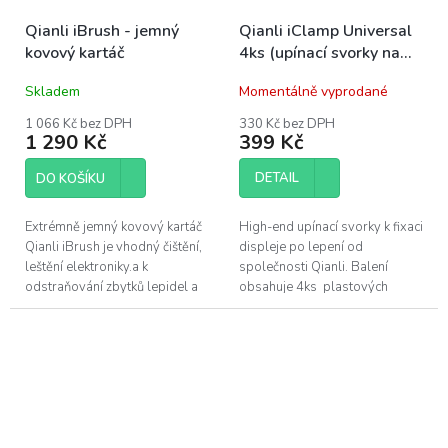
Qianli iBrush - jemný
Qianli iClamp Universal
kovový kartáč
4ks (upínací svorky na
displej)
Skladem
Momentálně vyprodané
1 066 Kč bez DPH
330 Kč bez DPH
1 290 Kč
399 Kč
DETAIL
DO KOŠÍKU
Extrémně jemný kovový kartáč
High-end upínací svorky k fixaci
Qianli iBrush je vhodný čištění,
displeje po lepení od
leštění elektroniky.a k
společnosti Qianli. Balení
odstraňování zbytků lepidel a
obsahuje 4ks plastových
cínu. Kartáč je vyroben z
svorek.
lehkého a pevného
hliníkového...