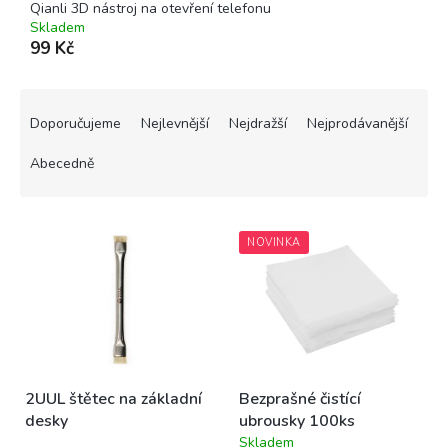
Qianli 3D nástroj na otevření telefonu
Skladem
99 Kč
Ř
a
Doporučujeme
Nejlevnější
Nejdražší
Nejprodávanější
z
e
Abecedně
n
í
V
p
NOVINKA
ý
r
p
o
i
d
s
u
p
k
r
t
o
ů
2UUL štětec na základní
Bezprašné čistící
d
desky
ubrousky 100ks
u
Skladem
k
Průměrné