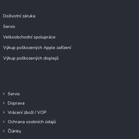
c
a
Služby
í
t
p
í
Doživotní záruka
r
v
Servis
k
y
Velkoobchodní spolupráce
v
ý
Výkup poškozených Apple zařízení
p
Výkup poškozených displejů
i
s
u
Informace pro vás
Servis
Doprava
Vrácení zboží / VOP
Ochrana osobních údajů
Články