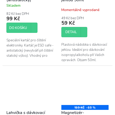
Skladem
Průměrné
Momentálně vyprodané
hodnocení
82 Kč bez DPH
produktu
99 Kč
49 Kč bez DPH
je
59 Kč
5,0
DO KOŠÍKU
z
DETAIL
5
hvězdiček.
Speciální kartáč pro číštění
Plastová nádobka s dávkovací
elektroniky. Kartáč je ESD safe -
jehlou. Ideální pro dávkování
antistatický (nevytváří při čištění
isopropylalkoholu při Vašich
statický výboj). Vhodný pro
opravách. Objem 50ml.
opravy PCB, BGA, čištění
základních desek a všech...
159 KČ
–69 %
Lahvička s dávkovací
Magnetizér-