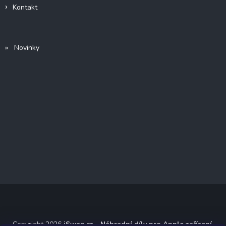
Kontakt
» Novinky
Copyright 2026
iSwap.cz - Náhradní díly pro Apple zařízení
.