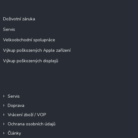
a
Služby
t
í
Doživotní záruka
Servis
Velkoobchodní spolupráce
Výkup poškozených Apple zařízení
Výkup poškozených displejů
Informace pro vás
Servis
Doprava
Vrácení zboží / VOP
Ochrana osobních údajů
Články