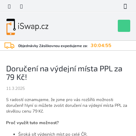
Přejít
na
obsah
Nákupní
košík
30:04:55
Objednávky Zásilkovnou expedujeme za:
Doručení na výdejní místa PPL za
79 Kč!
11.3.2025
S radostí oznamujeme, že jsme pro vás rozšířili možnosti
doručení! Nyní si můžete zvolit doručení na výdejní místa PPL za
skvělou cenu 79 Kč.
Proč využít tuto možnost?
Široká síť výdejních míst po celé ČR.