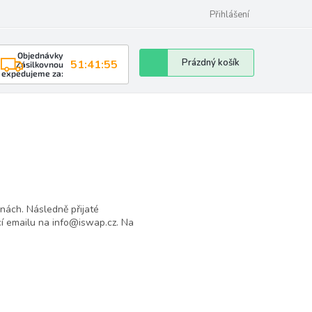
Přihlášení
Objednávky
Nákupní
Prázdný košík
51:41:55
Zásilkovnou
expedujeme za:
košík
nách. Následně přijaté
í emailu na info@iswap.cz. Na