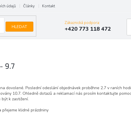
ích údajů
Články
Kontakt
Zákaznická podpora:
HLEDAT
+420 773 118 472
- 9.7
 na dovolené. Poslední odeslání objednávek proběhne 2.7 v raních hodi
vány 10.7. Ohledně dotazů a reklamací nás prosím kontaktujte pomoc
být k zastižení.
 přejeme klidné prázdniny