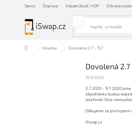
Přejít
Servis
Doprava
Vrácení zboží / VOP
Ochrana osobn
na
obsah
Domů
Novinky
Dovolená 2.7 - 9.7
Dovolená 2.7 
30.6.2020
2.7.2020 - 9.7.2020 jsme
objednávky budou expedo
telefoním čísle nemusíme 
Děkujeme za pochopení a
iSwap.cz