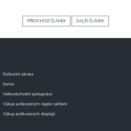
PŘEDCHOZÍ ČLÁNEK
DALŠÍ ČLÁNEK
Z
á
p
a
Služby
t
í
Doživotní záruka
Servis
Velkoobchodní spolupráce
Výkup poškozených Apple zařízení
Výkup poškozených displejů