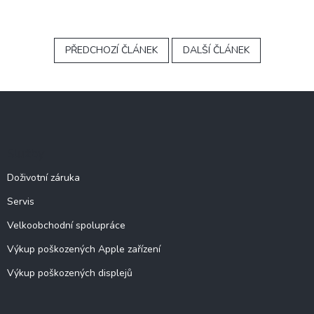
PŘEDCHOZÍ ČLÁNEK
DALŠÍ ČLÁNEK
Z
á
p
a
Služby
t
í
Doživotní záruka
Servis
Velkoobchodní spolupráce
Výkup poškozených Apple zařízení
Výkup poškozených displejů