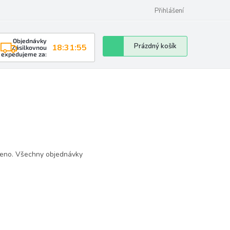
Přihlášení
Objednávky
Nákupní
Prázdný košík
18:31:55
Zásilkovnou
expedujeme za:
košík
eno. Všechny objednávky