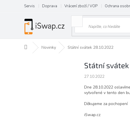
Přejít
Servis
Doprava
Vrácení zboží / VOP
Ochrana osobn
na
obsah
Domů
Novinky
Státní svátek 28.10.2022
Státní svátek
27.10.2022
Dne 28.10.2022 oslavím
vytvořené v tento den b
Děkujeme za pochopení
iSwap.cz