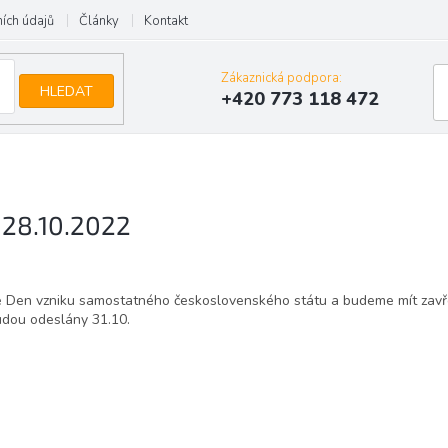
ích údajů
Články
Kontakt
Zákaznická podpora:
HLEDAT
+420 773 118 472
 28.10.2022
e Den vzniku samostatného československého státu
a budeme mít zavř
udou odeslány 31.10.