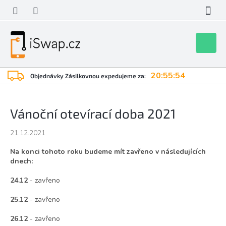
Přejít
na
obsah
Nákupní
košík
20:55:54
Objednávky Zásilkovnou expedujeme za:
Vánoční otevírací doba 2021
21.12.2021
Na konci tohoto roku budeme mít zavřeno v následujících
dnech:
24.12
- zavřeno
25.12
- zavřeno
26.12
- zavřeno