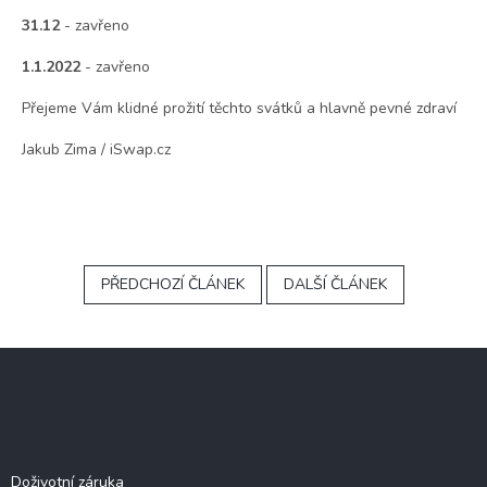
31.12
- zavřeno
1.1.2022
- zavřeno
Přejeme Vám klidné prožití těchto svátků a hlavně pevné zdraví
Jakub Zima / iSwap.cz
PŘEDCHOZÍ ČLÁNEK
DALŠÍ ČLÁNEK
Z
á
p
a
Služby
t
í
Doživotní záruka