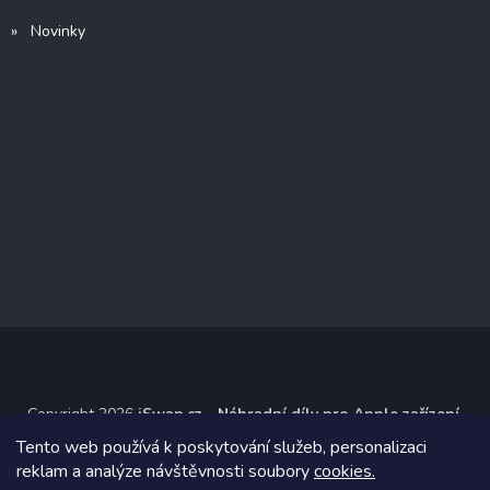
» Novinky
Copyright 2026
iSwap.cz - Náhradní díly pro Apple zařízení
.
Všechna práva vyhrazena.
Tento web používá k poskytování služeb, personalizaci
reklam a analýze návštěvnosti soubory
cookies.
Grafický návrh vytvořil a na Shoptet implementoval
Tomáš Hlad
&