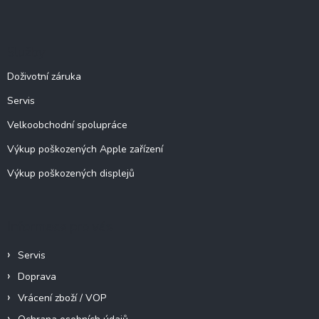
á
p
a
Služby
t
í
Doživotní záruka
Servis
Velkoobchodní spolupráce
Výkup poškozených Apple zařízení
Výkup poškozených displejů
Informace pro vás
Servis
Doprava
Vrácení zboží / VOP