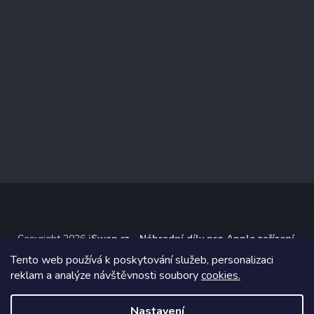
Copyright 2026
iSwap.cz - Náhradní díly pro Apple zařízení
.
Všechna práva vyhrazena.
Tento web používá k poskytování služeb, personalizaci
reklam a analýze návštěvnosti soubory
cookies.
Grafický návrh vytvořil a na Shoptet implementoval
Tomáš Hlad
&
Shoptetak.cz
.
Nastavení