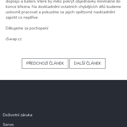
displejů a baterií, které by mělo pokrýt objednávky minimálně do
konce března. Na doskladnění ostatních chybějících dílů budeme
usilovně pracovat a pokusíme se jejich opětovné naskladnění
zajistit co nejdříve.
Děkujeme za pochopení
iSwap.cz
PŘEDCHOZÍ ČLÁNEK
DALŠÍ ČLÁNEK
Z
á
p
a
Služby
t
í
Doživotní záruka
Servis