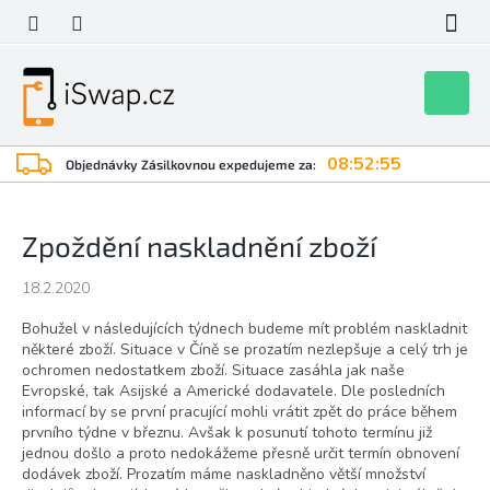
Přejít
na
obsah
Nákupní
košík
08:52:55
Objednávky Zásilkovnou expedujeme za:
Zpoždění naskladnění zboží
18.2.2020
Bohužel v následujících týdnech budeme mít problém naskladnit
některé zboží. Situace v Číně se prozatím nezlepšuje a celý trh je
ochromen nedostatkem zboží. Situace zasáhla jak naše
Evropské, tak Asijské a Americké dodavatele. Dle posledních
informací by se první pracující mohli vrátit zpět do práce během
prvního týdne v březnu. Avšak k posunutí tohoto termínu již
jednou došlo a proto nedokážeme přesně určit termín obnovení
dodávek zboží. Prozatím máme naskladněno větší množství