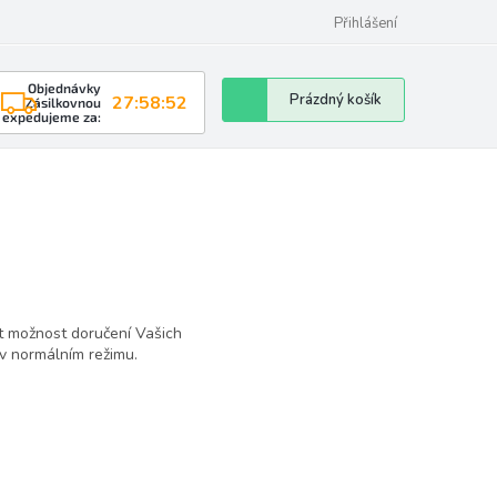
Přihlášení
Objednávky
Nákupní
Prázdný košík
27:58:52
Zásilkovnou
expedujeme za:
košík
t možnost doručení Vašich
v normálním režimu.