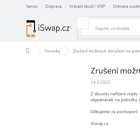
Přejít
Servis
Doprava
Vrácení zboží / VOP
Ochrana osobn
na
obsah
Domů
Novinky
Zrušení možnosti doručení na pob
Zrušení možn
14.3.2020
Z důvodu nařízení vlády
objednávek na pobočky s
Děkujeme za pochopení
iSwap.cz