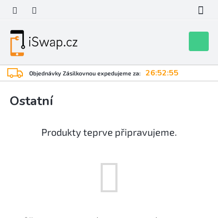
Přejít
na
obsah
Nákupní
košík
26:52:55
Objednávky Zásilkovnou expedujeme za:
Ostatní
Produkty teprve připravujeme.