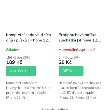
Kompletní sada vnitřních
Protiprachová mřížka
dílů / plíšků | iPhone 12
sluchátka | iPhone 12,
Mini
12 Mini, 12 Pro, 12 Pro
Skladem
Momentálně vyprodané
Max
156 Kč bez DPH
24 Kč bez DPH
189 Kč
29 Kč
DETAIL
DO KOŠÍKU
Kompletní sada všech
Náhradní kovová prachovka k
kovových plíšků / fixačních částí
usazení horního reproduktoru
pro vnitřek telefonu u Apple
na OLED displej u Apple
iPhone 12 Mini.
iPhone 12, iPhone 12 Mini,
iPhone 12 Pro a iPhone 12 Pro
Max.
8
položek celkem