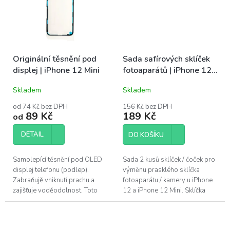
Originální těsnění pod
Sada safírových sklíček
displej | iPhone 12 Mini
fotoaparátů | iPhone 12,
12 Mini
Skladem
Skladem
od 74 Kč bez DPH
156 Kč bez DPH
89 Kč
189 Kč
od
DETAIL
DO KOŠÍKU
Samolepící těsnění pod OLED
Sada 2 kusů sklíček / čoček pro
displej telefonu (podlep).
výměnu prasklého sklíčka
Zabraňujě vniknutí prachu a
fotoaparátu / kamery u iPhone
zajišťuje voděodolnost. Toto
12 a iPhone 12 Mini. Sklíčka
adhesivum je vhodné vyměnit
jsou vyrobena z safíru, stejně
po každé opravě telefonu. Pro
jako originální díl....
výměnu...