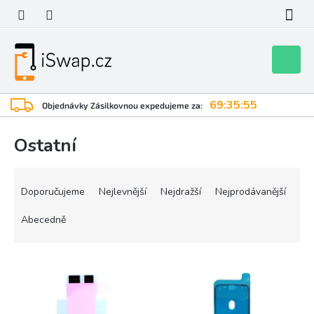
Přejít
na
obsah
Nákupní
košík
69:35:55
Objednávky Zásilkovnou expedujeme za:
Ostatní
Ř
a
Doporučujeme
Nejlevnější
Nejdražší
Nejprodávanější
z
e
Abecedně
n
í
V
p
ý
r
p
o
i
d