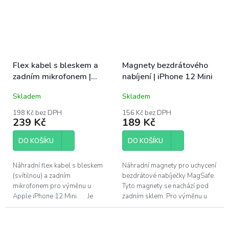
Flex kabel s bleskem a
Magnety bezdrátového
zadním mikrofonem |
nabíjení | iPhone 12 Mini
iPhone 12 Mini
Skladem
Skladem
198 Kč bez DPH
156 Kč bez DPH
239 Kč
189 Kč
DO KOŠÍKU
DO KOŠÍKU
Náhradní flex kabel s bleskem
Náhradní magnety pro uchycení
(svítilnou) a zadním
bezdrátové nabíječky MagSafe.
mikrofonem pro výměnu u
Tyto magnety se nachází pod
Apple iPhone 12 Mini. Je
zadním sklem. Pro výměnu u
oprava nad Vaše síly?
Apple iPhone 12 Mini.
Pomůžeme!Navštivte náš...