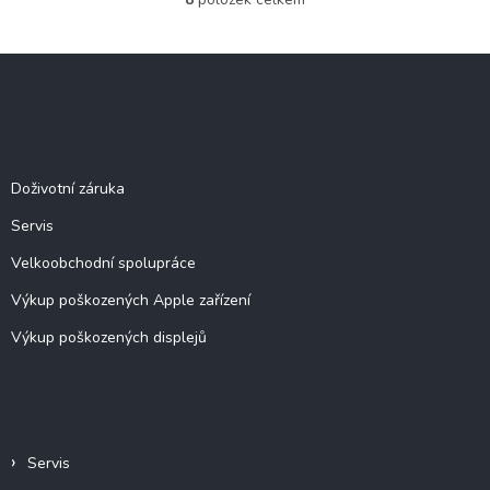
O
v
l
Z
á
á
d
p
a
c
a
Služby
í
t
p
í
Doživotní záruka
r
v
Servis
k
y
Velkoobchodní spolupráce
v
ý
Výkup poškozených Apple zařízení
p
Výkup poškozených displejů
i
s
u
Informace pro vás
Servis