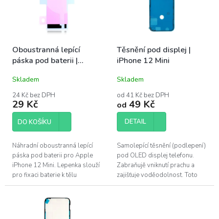
s
u
p
k
r
t
o
ů
Oboustranná lepící
Těsnění pod displej |
d
páska pod baterii |
iPhone 12 Mini
u
iPhone 12 Mini
k
Skladem
Skladem
t
ů
24 Kč bez DPH
od 41 Kč bez DPH
29 Kč
49 Kč
od
DETAIL
DO KOŠÍKU
Náhradní oboustranná lepící
Samolepící těsnění (podlepení)
páska pod baterii pro Apple
pod OLED displej telefonu.
iPhone 12 Mini. Lepenka slouží
Zabraňujě vniknutí prachu a
pro fixaci baterie k tělu
zajišťuje voděodolnost. Toto
telefonu.
adhesivum je vhodné vyměnit
po každé opravě telefonu.
Pro...