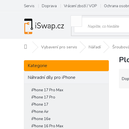
Přejít
Servis
Doprava
Vrácení zboží / VOP
Ochrana osobn
na
obsah
Domů
Vybavení pro servis
Nářadí
Šroubov
Pl
P
Přeskočit
o
Kategorie
kategorie
s
Ř
t
Náhradní díly pro iPhone
a
Dop
r
z
a
e
iPhone 17 Pro Max
n
V
n
iPhone 17 Pro
n
ý
í
iPhone 17
í
p
p
iPhone Air
p
i
r
iPhone 16e
a
s
o
iPhone 16 Pro Max
n
p
d