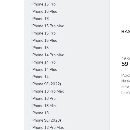
iPhone 16 Pro
e
r
u
l
o
iPhone 16 Plus
k
d
t
iPhone 16
u
ů
iPhone 15 Pro Max
k
BAS
iPhone 15 Pro
t
iPhone 15 Plus
ů
iPhone 15
iPhone 14 Pro Max
49 K
iPhone 14 Pro
59
iPhone 14 Plus
Ploc
iPhone 14
klas
iPhone SE (2022)
elekt
iPhone 13 Pro Max
tele
iPhone 13 Pro
Protá
iPhone 13 Mini
iPhone 13
iPhone SE (2020)
iPhone 12 Pro Max