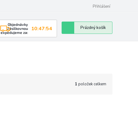
Přihlášení
Objednávky
Nákupní
Prázdný košík
10:47:53
Zásilkovnou
expedujeme za:
košík
1
položek celkem