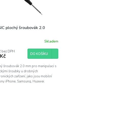
IC plochý šroubovák 2.0
Skladem
č bez DPH
DO KOŠÍKU
 Kč
hý šroubovák 2.0 mm pro manipulaci s
ickými šroubky u drobných
ronických zařízení, jako jsou mobilní
fony iPhone, Samsung, Huawei.
čecí zakončení rukojeti...
O
v
l
á
d