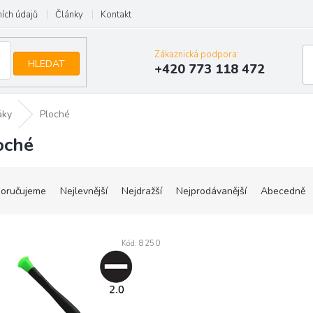
ích údajů
Články
Kontakt
Zákaznická podpora:
HLEDAT
+420 773 118 472
áky
Ploché
oché
oručujeme
Nejlevnější
Nejdražší
Nejprodávanější
Abecedně
Kód:
8250