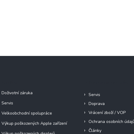
Služby
Informace pro vás
Doživotní záruka
Servis
Servis
Doprava
Vrácení zboží / VOP
Velkoobchodní spolupráce
Ochrana osobních údaj
Výkup poškozených Apple zařízení
Články
Výkup poškozených displejů