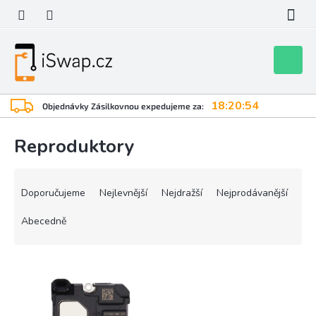
Přejít
na
obsah
Nákupní
košík
18:20:54
Objednávky Zásilkovnou expedujeme za:
Reproduktory
Ř
a
Doporučujeme
Nejlevnější
Nejdražší
Nejprodávanější
z
e
Abecedně
n
í
V
p
ý
r
p
o
i
d