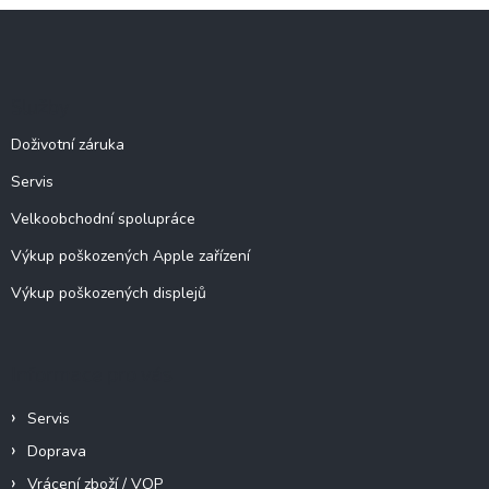
l
Z
á
á
d
p
a
c
a
Služby
í
t
p
í
Doživotní záruka
r
v
Servis
k
y
Velkoobchodní spolupráce
v
ý
Výkup poškozených Apple zařízení
p
Výkup poškozených displejů
i
s
u
Informace pro vás
Servis
Doprava
Vrácení zboží / VOP