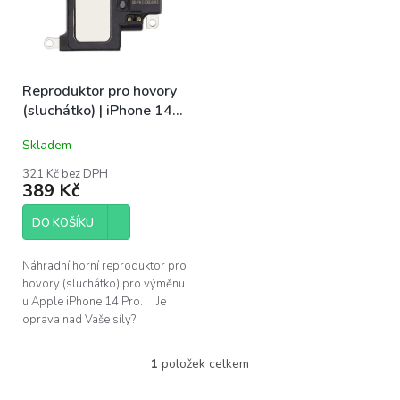
s
u
p
k
r
t
o
ů
Reproduktor pro hovory
d
(sluchátko) | iPhone 14
u
Pro
k
Skladem
t
ů
321 Kč bez DPH
389 Kč
DO KOŠÍKU
Náhradní horní reproduktor pro
hovory (sluchátko) pro výměnu
u Apple iPhone 14 Pro. Je
oprava nad Vaše síly?
Pomůžeme!Navštivte náš servis
v Praze.
1
položek celkem
O
v