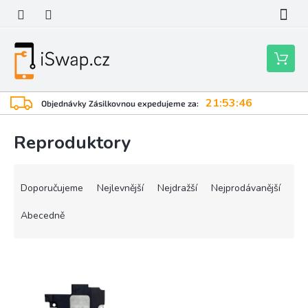
Přejít
na
obsah
Nákupní
košík
21:53:46
Objednávky Zásilkovnou expedujeme za:
Reproduktory
Ř
a
Doporučujeme
Nejlevnější
Nejdražší
Nejprodávanější
z
e
Abecedně
n
í
V
p
ý
r
p
o
i
d