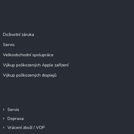
Z
á
á
d
p
a
c
a
Služby
í
t
p
í
Doživotní záruka
r
v
Servis
k
y
Velkoobchodní spolupráce
v
ý
Výkup poškozených Apple zařízení
p
Výkup poškozených displejů
i
s
u
Informace pro vás
Servis
Doprava
Vrácení zboží / VOP