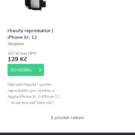
s
u
p
k
r
t
o
ů
Hlasitý reproduktor |
d
iPhone Xr, 11
u
Skladem
k
Průměrné
hodnocení
t
107 Kč bez DPH
produktu
ů
129 Kč
je
5,0
DO KOŠÍKU
z
5
hvězdiček.
Náhradní hlasitý / spodní
reproduktor pro výměnu u
Apple iPhone Xr, či iPhone 11.
Je oprava nad Vaše síly?
Pomůžeme!Navštivte náš servis
v...
1
položek celkem
O
v
l